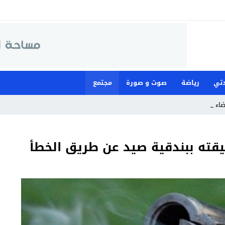
تي
رياضة
صوت و صورة
مجتمع
قضاء لمواجهة م_
قته ببندقية صيد عن طريق الخطأ