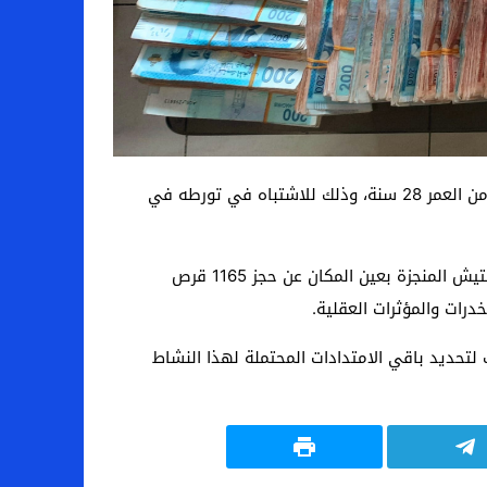
تمكنت عناصر المصلحة الولائية للشرطة القضائية بمدينة أكادير، زوال اليوم الجمعة 13 أكتوبر الجاري، من توقيف شخص يبلغ من العمر 28 سنة، وذلك للاشتباه في تورطه في
وقد جرى توقيف المشتبه فيه بمحله المخصص لبيع الأحذية الرياضية بالسوق المركزي بمدينة إنزكان، حيث أسفرت عملية التفتيش المنجزة بعين المكان عن حجز 1165 قرص
 لتحديد باقي الامتدادات المحتملة لهذا النشاط