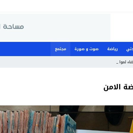
تي
رياضة
صوت و صورة
مجتمع
قضاء لمواجهة ما وصف _
ضة الامن