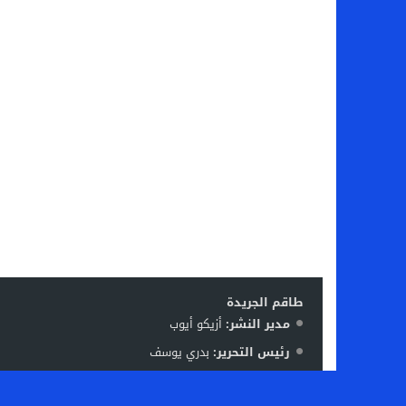
طاقم الجريدة
مدير النشر:
أزيكو أيوب
رئيس التحرير:
بدري يوسف
فريق العمل:
ليلى بوقفا – منير نافع – رشيد بوعتا – زكرياء
الإشرة