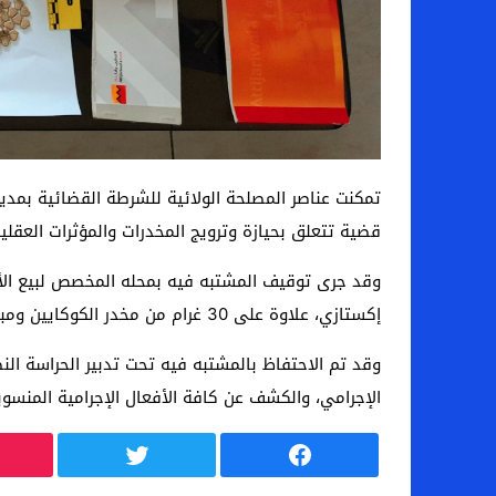
قضية تتعلق بحيازة وترويج المخدرات والمؤثرات العقلية
إكستازي، علاوة على 30 غرام من مخدر الكوكايين ومبلغ مالي قدره 99 مليون ستنيم، يشتبه في كونه من عائدات ترويج المخدرات والمؤثرات العقلية.
وقد تم الاحتفاظ بالمشتبه فيه تحت تدبير الحراسة الن
الإجرامي، والكشف عن كافة الأفعال الإجرامية المنسوبة