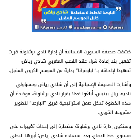
كشفت صحيفة السبورت الاسبانية أن إدارة نادي برشلونة قررت
تفعيل بند إعادة شراء عقد اللاعب المغربي شادي رياض،
تمهيدا لإلحاقه بـ”البلوغرانا” بداية من الموسم الكروي المقبل.
وأشارت الصحيفة الإسبانية إلى أن شادي رياض ومسؤولي
ناديه، ريال بيتيس، أُبلغوا فعلا بقرار نادي برشلونة، موضحة أن
هذه الخطوة تدخل ضمن استراتيجية فريق “البارصا” لتطوير
مشروعه الكروي.
وستكون إدارة نادي برشلونة مضطرة إلى إحداث تغييرات على
مستوى خط الدفاع، بعد استعادة شادي رياض؛ أبرزها التخلي