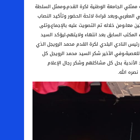
م الذي حضره ممثلي الجامعة الوطنية لكرة القدم،وممثل السلطة
ي المغربي،وبعد قراءة لائحة الحضور وتأكيد النصاب
سيد الكاتب العام التقرير الأدبي للسنتين معا،ومن خلاله تم التصويت عليه بالإجماع،وتلى
ن التصويت،ومباشرة بعد ذلك انسحب أعضاء المكتب السابق بعد انتهاء ولايتهم،ليؤكد السيد
يس النادي البلدي لكرة القدم محمد الرويجل الذي
 للعصبة،وفي الأخير شكر السيد محمد الرويجل كل
الأندية بحل كل مشاكلهم وشكر رجال الإعلام
نصره الله.