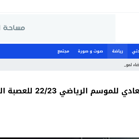
تي
رياضة
صوت و صورة
مجتمع
ضاء لمواجهة ما وصفته بـ”ال _
العيون : انطلاق الجمع العا