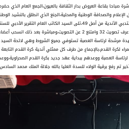
20 بداية من الساعة العاشرة صباحا بقاعة العروض بدار الثقافة بالعيون،الجمع العا
 الإعلام والصحافة الوطنية والمحلية،الجنع الذي انطلق بالنشيد الوطن
القانوني من طرف ممثل الجامعة،بحيث حضر 34 من منتدبي الأندية من أصل 49،تلى ال
ذلك قراءة التقريرين الماليين للسنتين معا كذلك،بحيث عرف تصويت 32 وامتنع 2 ع
حيدة مرشحة لرئاسة العصبة تستوفي جميع الشروط وهي لائحة السيد رئ
راء لكرة القدم،بالإجماع من طرف كل ممثلي أندية كرة القدم التابعة
رئاسة العصبة ووعدهم ببداية عهد جديد بكرة القدم الصحراوية،ووعد 
 تم رفع برقية الولاء للسدة العليا بالله جلالة الملك محمد السادس 