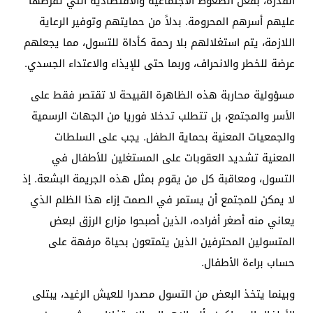
القذرة، بفعل الضغوط الاجتماعية والاقتصادية التي تفرضها
عليهم أسرهم المحرومة. بدلاً من حمايتهم وتوفير الرعاية
اللازمة، يتم استغلالهم بلا رحمة كأداة للتسول، مما يجعلهم
عرضة للخطر والانحراف، وربما حتى للإيذاء والاعتداء الجسدي.
مسؤولية محاربة هذه الظاهرة القبيحة لا تقتصر فقط على
الأسر والمجتمع، بل تتطلب تدخلا فوريا من الجهات الرسمية
والجمعيات المعنية بحماية الطفل. يجب على السلطات
المعنية تشديد العقوبات على المستغلين للأطفال في
التسول، ومعاقبة كل من يقوم بمثل هذه الجريمة البشعة. إذ
لا يمكن للمجتمع أن يستمر في الصمت إزاء هذا الظلم الذي
يعاني منه أصغر أفراده، الذين أصبحوا مزارع الرزق لبعض
المتسولين المحترفين الذين يتمتعون بحياة مرفهة على
حساب براءة الأطفال.
وبينما يتخذ البعض من التسول مصدرا للعيش الرغيد، يبتلى