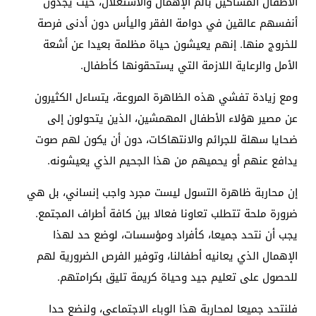
الأطفال المساكين بألم الإهمال والاستغلال، حيث يجدون
أنفسهم عالقين في دوامة الفقر واليأس دون أدنى فرصة
للخروج منها. إنهم يعيشون حياة مظلمة بعيدا عن أشعة
الأمل والرعاية اللازمة التي يستحقونها كأطفال.
ومع زيادة تفشي هذه الظاهرة المروعة، يتساءل الكثيرون
عن مصير هؤلاء الأطفال المهمشين، الذين يتحولون إلى
ضحايا سهلة للجرائم والانتهاكات، دون أن يكون لهم صوت
يدافع عنهم أو يحميهم من هذا الجحيم الذي يعيشونه.
إن محاربة ظاهرة التسول ليست مجرد واجب إنساني، بل هي
ضرورة ملحة تتطلب تعاونا فعالا بين كافة أطراف المجتمع.
يجب أن نتحد جميعا، كأفراد ومؤسسات، لوضع حد لهذا
الإهمال الذي يعانيه أطفالنا، وتوفير الفرص الضرورية لهم
للحصول على تعليم جيد وحياة كريمة تليق بكرامتهم.
فلنتحد جميعا لمحاربة هذا الوباء الاجتماعي، ولنضع حدا