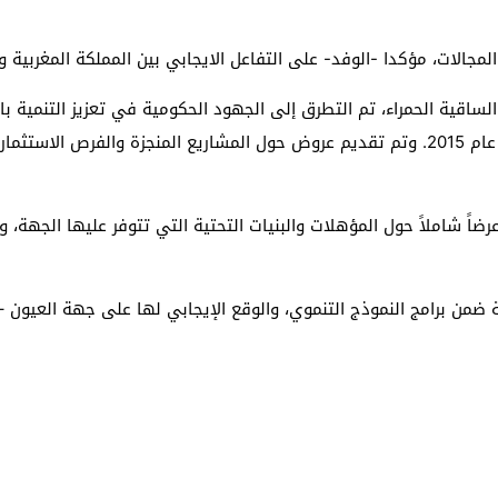
الات، مؤكدا -الوفد- على التفاعل الايجابي بين المملكة المغربية و
لساقية الحمراء، تم التطرق إلى الجهود الحكومية في تعزيز التنمية با
الجديد للأقاليم الجنوبية الذي أطلقه جلالة الملك في عام 2015. وتم تقديم عروض حول المشاري
اً شاملاً حول المؤهلات والبنيات التحتية التي تتوفر عليها الجهة، و
ن برامج النموذج التنموي، والوقع الإيجابي لها على جهة العيون – ا