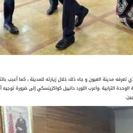
لذي تعرفه مدينة العيون و جاء ذلك خلال زيارته للمدينة ، كما أعجب ب
لوحدة الترابية ،واعرب اللورد دانييل كواكزينسكي إلى ضرورة توجيه أ
ين.