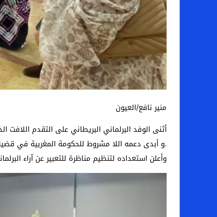
منير نافع/العيون
أثنى الوفد البرلماني البريطاني على التقدم اللافت ا
.و أبدى دعمه اللا مشروط للحكومة المغربية في قضية ا
وأعلن استعداده لتنظيم مناظرة للتعبير عن آراء البرلماني