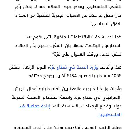
للشعب الفلسطيني يقوض فرص السلام، كما لا يمكن بأي
حال فصل ما حدث عن الأسباب الجذرية للقضية من انسداد
الأفق السياسي”.
كما ندد بشدة “بالاقتحامات المتكررة التي يقوم بها
المتطرفون اليهود”، منوها بأن “المغرب تطرح بذل الجهود
لحقن الدماء ووقف العدوان على غزة”.
هذا وأفادت
وزارة الصحة في قطاع غزة
، اليوم الأربعاء، بمقتل
1055 فلسطينيا وإصابة 5184 آخرين بجروح مختلفة.
وأدانت وزارة الخارجية والمغتربين الفلسطينية أعمال الجيش
الإسرائيلي في قطاع غزة، واصفة استخدام الأسلحة المحرمة
دوليا وقطع الإمدادات الأساسية بأنها
إبادة جماعية ضد
الفلسطينيين.
وعلق الرئيس الروسي فلاديمير بوتين على الحرب المستمرة