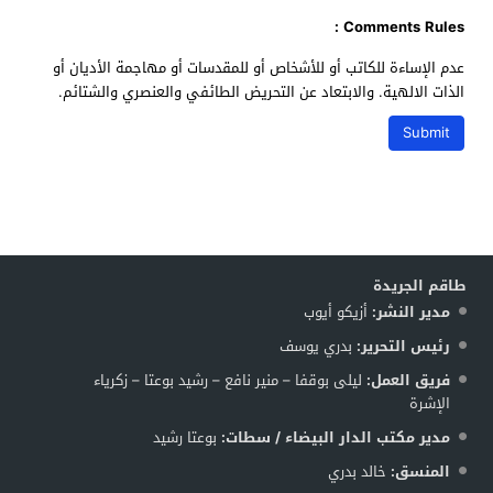
Comments Rules :
عدم الإساءة للكاتب أو للأشخاص أو للمقدسات أو مهاجمة الأديان أو
الذات الالهية. والابتعاد عن التحريض الطائفي والعنصري والشتائم.
طاقم الجريدة
مدير النشر:
أزيكو أيوب
رئيس التحرير:
بدري يوسف
فريق العمل:
ليلى بوقفا – منير نافع – رشيد بوعتا – زكرياء
الإشرة
مدير مكتب الدار البيضاء / سطات:
بوعتا رشيد
المنسق:
خالد بدري