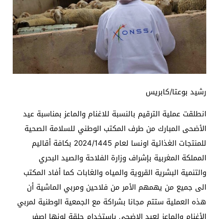
رشيد بوعتا/كابريس
انطلقت عملية الترقيم بالنسبة للاغنام والماعز بمناسبة عيد
الأضحى المبارك من طرف المكتب الوطني للسلامة الصحية
للمنتجات الغذائية اونسا لعام 2024/1445 بكافة أقاليم
المملكة المغربية بإشراف وزارة الفلاحة والصيد البحري
والتنمية البشرية القروية والمياه والغابات كما أفاد المكتب
الى جميع من يهمهم الأمر من فلاحين ومربي الماشية أن
هذه العملية ستتم مجانا بشراكة مع الجمعية الوطنية لمربي
الأغنام والماعز لعيد الاضحى باستخدام حلقة لونها اصفر