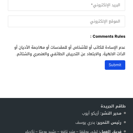
Comments Rules :
عدم الإساءة للكاتب أو للأشخاص أو للمقدسات أو مهاجمة الأديان أو
الذات الالهية. والابتعاد عن التحريض الطائفي والعنصري والشتائم.
طاقم الجريدة
مدير النشر:
أزيكو أيوب
رئيس التحرير:
بدري يوسف
فريق العمل:
ليلى بوقفا – منير نافع – رشيد بوعتا – زكرياء