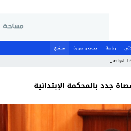
تي
رياضة
صوت و صورة
مجتمع
قضاء لمواجهة ما وصفته بـ”العبث” بمؤسسات الحزب
ة جدد بالمحكمة الإبتدائية