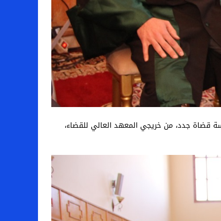
تدائية لتارودانت، يوم امس الثلاثاء 21 فبراير 2024، مراسيم تنصيب خمسة قضاة جدد، من خريجي المعهد العالي للقضاء،