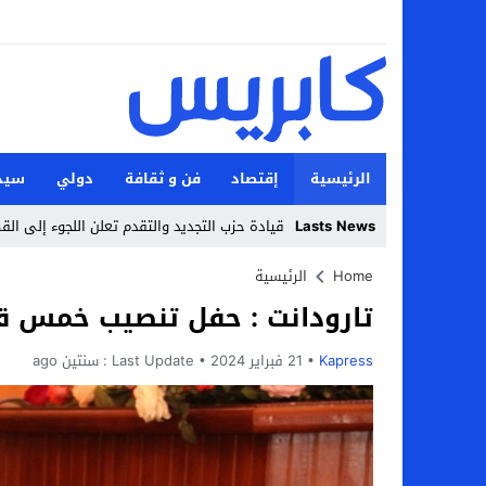
الرئيسية
إقتصاد
فن و ثقافة
دولي
سيد
Lasts News
قيادة حزب التجديد والتقدم تعلن اللجوء إلى ال
Stop
Home
الرئيسية
تارودانت : حفل تنصيب خمس قصا
Previous
Next
Kapress
21 فبراير 2024
Last Update :
سنتين ago