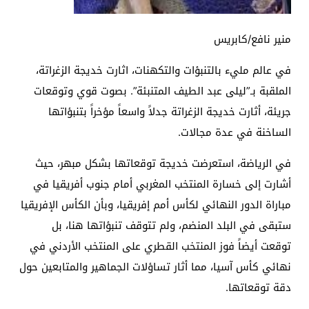
منير نافع/كابريس
في عالم مليء بالتنبؤات والتكهنات، اثارت خديجة الزغراتة،
الملقبة بـ”ليلى عبد الطيف المتنبئة”. بصوت قوي وتوقعات
جريئة، أثارت خديجة الزغراتة جدلاً واسعاً مؤخراً بتنبؤاتها
الساخنة في عدة مجالات.
في الرياضة، استعرضت خديجة توقعاتها بشكل مبهر، حيث
أشارت إلى خسارة المنتخب المغربي أمام جنوب أفريقيا في
مباراة الدور النهائي لكأس أمم إفريقيا، وبأن الكأس الإفريقيا
ستبقى في البلد المنضم، ولم تتوقف تنبؤاتها هنا، بل
توقعت أيضاً فوز المنتخب القطري على المنتخب الأردني في
نهائي كأس آسيا، مما أثار تساؤلات الجماهير والمتابعين حول
دقة توقعاتها.