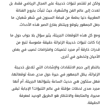
ولكن لم تقتصر تنبؤات خديجة على المجال الرياضي فقط، بل
تعدت إلى عالم الفن والشهرة، حيث تنبأت بخروج الفنانة
المغربية دنيا بطمة من قبضة السجون في شهر شعبان، ما
جعل الجمهور يتوقع وينتظر بفارغ الصبر هذه الأحداث.
ومع كل هذه التوقعات الجريئة، يثير سؤال بلا جواب حول ما
إذا كانت تنبؤات خديجة الزغراتة حقيقة ملموسة تنبع من
قدرات خارقة أم مجرد تخمينات وافتراضات تصيب في بعض
الأحيان وتخطئ في أخرى.
بالنظر إلى حجم الانتقادات والإشادات التي تلاحق خديجة
الزغراتة، يظل الجمهور في حيرة حول مدى صحة توقعاتها،
فهل ستكون هي حديث الساعة بتنبؤاتها الجريئة، أم أنها
مجرد صدى لحظات مؤقتة في عالم التنبؤات؟ الإجابة تبقى
محيرة، والمتابعة والانتظار هو الطريق الوحيد لمعرفة
الحقيقة.