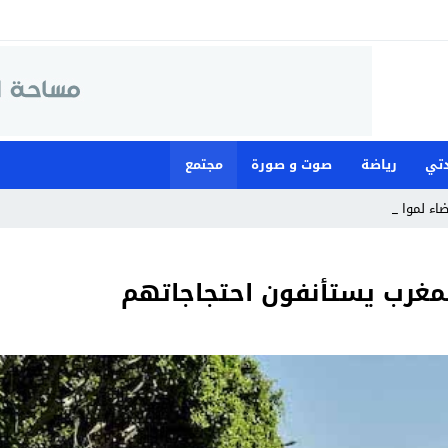
تي
رياضة
صوت و صورة
مجتمع
قضاء لمواجهة ما وصفته _
لمغرب يستأنفون احتجاجاتهم