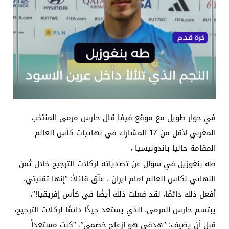
في حوار طويل مع موقع فيفا قال حارس مرمى المنتخب
المغربي لأقل من 17 المشارك في نهائيات كأس العالم
المقامة حاليا باندونيسيا ،
طه بنغوزيل في سؤال عن تصدياته لركلات الترجيح خلال ثمن
النهائي لكاس العالم امام ايران ، علّق قائلاً: “إنها تقنيتي،
أفعل ذلك دائمًا، لقد فعلت ذلك أيضًا في كأس إفريقيا!”،
يبتسم حارس المرمى، الذي يستعد جيدًا دائمًا لركلات الترجيح،
قبل أن يضيف: “هدفي هو إزعاج خصمي”. “كنت مستعداً