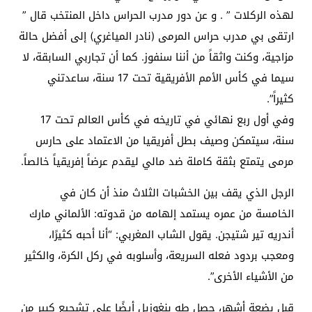
لهذه الركلات ” . و عن دور مدرب الحراس داخل المنتخب قال ”
ارتقى بي مدرب حراس المرمى (نادر المياغري) إلى أفضل حالة
مزاجية، وكنت واثقاً من أننا سنفوز. كما أن تجاربي السابقة، لا
سيما في كأس الأمم الأفريقية تحت 17 سنة، ساعدتني
كثيراً”.
وفي أول ربع نهائي في تاريخه في كأس العالم تحت 17
سنة، سيتمكن وصيف بطل أفريقيا من الاعتماد على حارس
مرمى يتمتع بثقة كاملة ضد مالي ليقدم عرضاً إفريقياً خالصاً.
الرجل الذي يقف بين الخشبات الثلاث منذ أن كان في
الخامسة من عمره يستمد إلهامه من قدوته: الألماني مارك
أندريه تير شتيجن. يقول الشاب المغربي: “أنا أحبه كثيرًا،
ومعجب بردود فعله السريعة، وأسلوبه في ركل الكرة، والكثير
من الأشياء الأخرى”.
قبل بضعة أشهر، حصل طه بنغوزيل أيضًا على تشجيع كبير من