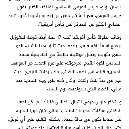
ياسين بونو، حارس المرمى الأساسي لمنتخب الكبار. يقول
حارس المرمى، معبراً بشكل خاص عن إعجابه بأخيه الأكبر: “لقد
أعطاني الكثير من النصائح قبل كأس أفريقيا”.
وكانت بطولة كأس أفريقيا تحت 17 سنة أيضاً فرصة لبنغوزيل
ليصنع اسماً لنفسه في بلاده. حيث تألق هذا الشاب، الذي
تلقى تكوينه وصقل موهبته خالصة في أكاديمية محمد
السادس لكرة القدم المرموقة، على غرار العديد من المواهب
المغربية قبله، في نصف النهائي خلال ركلات الترجيح، حيث
نجح في صدّ ثلاث ركلات. وكان ذلك على وجه التحديد ضد
مالي، الخصم الذي سيواجهه يوم السبت.
و يتذكر حارس مرمى أشبال الأطلس قائلاً: “لم يكن نصف
النهائي سهلاً”، مضيفاً “المنتخب المالي كان قويا للغاية،
لكن عندما تكون في حالة جيدة، يمكنك التغلب على أي فريق.
حتى ذلك الحين، كانت أهم مباراة لعبتها. عند عودتي إلى