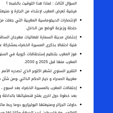
السؤال الثالث : لماذا هذا التوقيت بالضبط ؟
فرضية تعرض المغرب لإعتداء من الجارة و صنيعتها
الإنتصارات الديبلوماسية المغربية التي جعلت م
حلحلة وزعزعة الوضع من الداخل.
إحتضان مدينة السمارة لفعاليات مهرجان الساقي
فنية احتفالا بذكرى المسيرة الخضراء.بمشاركة ع
فوز المغرب بتنظيم إستحقاقات كروية في السنوا
المغرب منها قبل 2025 و 2030.
التقرير السنوي لشهر اكتوبر الذي تصدره الأمم
مغربية الصحراء و خيار الحكم الذاتي ،ومن شأن
إحتفالات المغرب بالمسيرة الخضراء بعد اسبوع ، 
بعد خطوة دول اخرى بفتح قنصلياتها بالداخلة و
حاولت الجزائر وصنيعتها البوليزاريو دوما ربط م
العالمي مع فلسطين تريد الجبهة مكانا لها وس