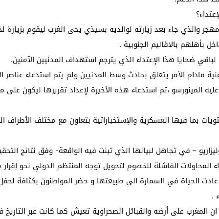
عتداء؟
مهجر والذي جاء بعد زيارته لوالديه بسيذي يحى الغرب ليقوم بزيارة لخ
ل بأهلهم بالاقاليم الجنوبية .
باقي ضحايا هذا الإعتداء الذي يترجم استهداف المدنيين الآمنين.
ية مادام الأمر يتعلق بحادث وسط المدنيين ولم يتم استدعاء عناصر ا
ليه المينورسو ،تم استدعاء هذه الأخيرة لإعداد تقريرها ليكون على 
ويات بما فيها العسكرية والإستخباراتية بتعاون مع مختلف الأطراف الم
ليزاريو – في تجاهل لبيانها الذي تبنت فيه الواقعة- وفق نتائج التحقي
لمحاولات الفاشلة للخصوم لتحويل توجه المنتظم الدولي نحو إقرار مق
ن عادت الحياة في السمارة الى طبيعتها و حضر المواطنون بكثافة لحف
 .
ان المغرب على أرضه والقبائل الصحراوية تعيش كما كانت عبر التاريخ ف