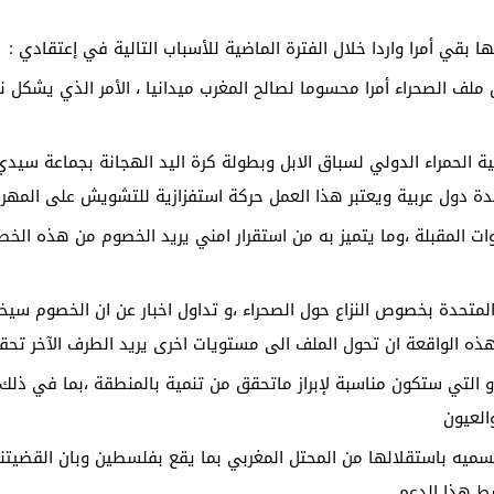
 بقي أمرا واردا خلال الفترة الماضية للأسباب التالية في إعتقادي :
ن ملف الصحراء أمرا محسوما لصالح المغرب ميدانيا ، الأمر الذي يشكل
ة الحمراء الدولي لسباق الابل وبطولة كرة اليد الهجانة بجماعة سي
دة دول عربية ويعتبر هذا العمل حركة استفزازية للتشويش على المهرج
ت المقبلة ،وما يتميز به من استقرار امني يريد الخصوم من هذه الخط
 المتحدة بخصوص النزاع حول الصحراء ،و تداول اخبار عن ان الخصوم س
 هذه الواقعة ان تحول الملف الى مستويات اخرى يريد الطرف الآخر تح
و التي ستكون مناسبة لإبراز ماتحقق من تنمية بالمنطقة ،بما في ذلك ف
العيون
اتسميه باستقلالها من المحتل المغربي بما يقع بفلسطين وبان القضيتن
ط هذا الدعم.