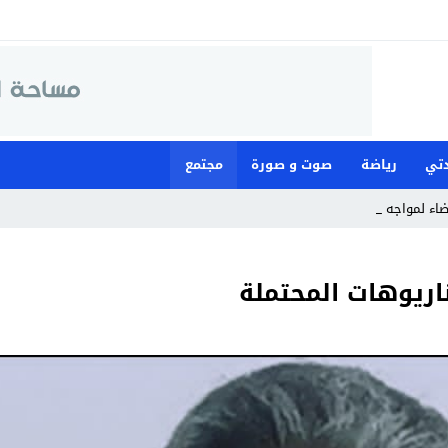
تي
رياضة
صوت و صورة
مجتمع
ضاء لمواجهة ما وصفته بـ”العب _
ريوهات المحتملة