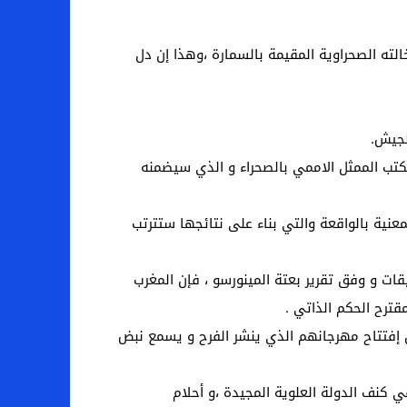
الته الصحراوية المقيمة بالسمارة ،وهذا إن دل
لجيش.
مكتب الممثل الاممي بالصحراء و الذي سيضمنه
عنية بالواقعة والتي بناء على نتائجها ستترتب
قات و وفق تقرير بعتة المينورسو ، فإن المغرب
ترح الحكم الذاتي .
ل إفتتاح مهرجانهم الذي ينشر الفرح و يسمع نبض
ي كنف الدولة العلوية المجيدة ،و أحلام