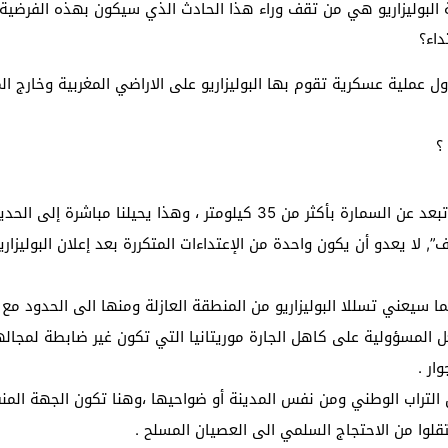
بوليزاريو هي من تقف وراء هذا الحادث الذي سيكون بهذه الفرضية إع
داء؟
أول عملية عسكرية تقوم بها البوليزاريو على الاراضي المغربية وخارج ا
؟
اولا : ان تكون أطلقت من المنطقة العازلة التي تبعد عن السمارة بأكثر من 
, لا يعدو أن يكون واحدة من الإعتداءات المتكررة بعد إعلان البوليزا
مما سيعني تسللا البوليزاريو من المنطقة العازلة ومنها الى الحدود مع
المسؤولية على كاهل الجارة موريتانيا التي تكون غير ضابطة لمجاله
ار .
 التراب الوطني ومن نفس المدينة أو ضواحيها ،وهنا تكون الجهة المنف
تقلوا من الاحتجاج السلمي الى العصيان المسلح .