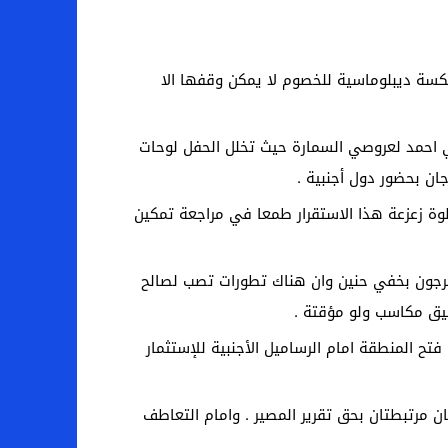
 نكسة ديبلوماسية للخصوم لا يمكن وقفها الا
دي احمد لعروصي السمارة حيث تخلل الحفل لوحات
ان بحضور دول أجنبية .
وة زعزعة هذا الاستقرار طمعا في مراجعة تمكين
يخرجون بخفي حنين وان هناك تطورات تصب لصالح
قيق مكاسب ولو مؤقتة .
تح المنطقة امام الرساميل الأجنبية للإستثمار
ان مرتبطتان بحق تقرير المصير . وامام التعاطف