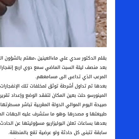
بقلم الدكتور سدي علي ماءالعينين ،مهتم بالشؤون الص
بعد منصف ليلة السبت الماضي سمع دوي اربع إنفجارات
المرعب الذي تداعى الى مسامعهم.
بعدها تم تداول أشرطة توثق لمخلفات تلك الإنفجارات.
المينورسو حلت بعين المكان لتفقد الوضع وإعداد تقريره
صبيحة اليوم الموالي الدولة المغربية تباشر مسطرتها 
طبيعتها و مصدرها ،وهو ما ستشرف عليه الجهات الم
بعدها بساعات تعلن البوليزاريو مسؤوليتها عن الحاد
سابقة تتبنى كل حادثة ولو عرضية تقع بالمنطقة.