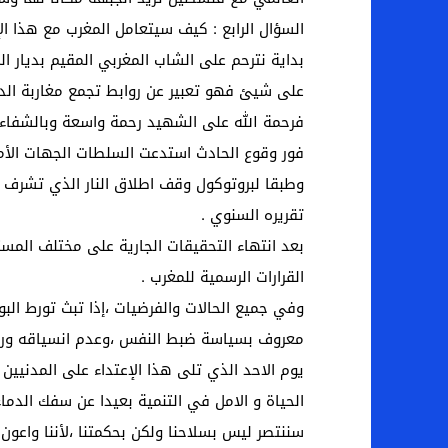
السؤال الرابع : كيف سيتعامل المغرب مع هذا الإ
بداية نترحم على الشاب المغربي المقيم بديار ال
على شيئ فهو تعبير عن روابط تجمع مغاربة الداخ
فرحمة الله على الشهيد رحمة واسعة وبالشفاء ل
فور وقوع الحادث استدعت السلطات الجهات الأمن
وطبقا لبروتوكول وقف اطلاق النار الذي تشرف ع
تقريره السنوي .
بعد انتهاء التحقيقات الجارية على مختلف المست
القرارات الرسمية للمغرب .
وفي جميع الحالات والفرضيات ،إذا تبث تورط البو
معروف بسياسة ضبط النفس ،وعدم انسياقه وراء ا
يوم الاحد الذي تلى هذا الإعتداء على المدنيي
الحياة و الامل في التنمية بعيدا عن سفك الدماء
سننتصر ليس بسلاحنا ولكن بحكمتنا ،لأننا واعون 