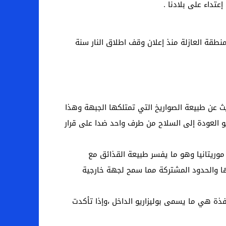
تداء على بلادنا .
لمنطقة العازلة منذ إعلان وقف اطلاق النار سنة
35 كيلومتر ، وهذا يحيلنا مباشرة إلى الحديث عن طبيعة الصواريخ التي تمتلكها الجبهة وهذا
ريو العودة إلى السلاح من طرف واحد ضدا على قرار
 موريتانيا وهو ما يفسر طبيعة القذائق مع
ا والحدود المشتركة مما سمح لجهة خارجية
ذة هي ما يسمى بوليزاريو الداخل ،وإذا تأكدت