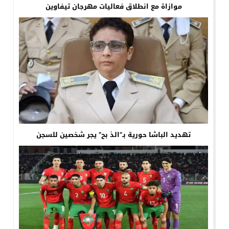
موازاة مع انطلاق فعاليات مهرجان تيفاوين
تهديد الباشا حورية بـ”الذ بح” يجر شخصين للسجن