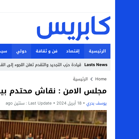
الرئيسية
إقتصاد
فن و ثقافة
دولي
سيد
Lasts News
قيادة حزب التجديد والتقدم تعلن اللجوء إلى ال
Stop
Home
الرئيسية
مجلس الامن : نقاش محتدم بين 
Previous
Next
يوسف بدري
18 أبريل 2024
Last Update :
سنتين ago