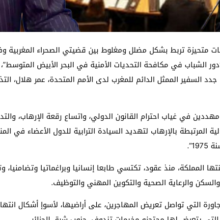
يحات متحيزة تربط بشكل مضلل ومغلوط بين قضيتي الصحراء المغربية 
الشباب في مكافحة التحديات الأمنية في البحر الأبيض المتوسط”، انع
 جدد السفير الممثل الدائم للمغرب لدى الأمم المتحدة، عمر هلال، الت
 مهددين في غياب احترام القانون الدولي، واتساع رقعة الإرهاب، والتد
لية المرتبطة بالإرهاب لتهديد السيادة الترابية للدول الأعضاء في المن
1”.
ها المملكة، منذ عقود، تكتسي طابعا إنسانيا وبراغماتيا وتضامنيا، و
والسكن والرعاية الصحية والتكوين المهني والتوظيف.
مجاورة التي تواصل تعريض المهاجرين، على أراضيها، لأسوإ أشكال انت
التي يتعرض لها محتجزو مخيمات تندوف، جنوب شرق الجزائر.