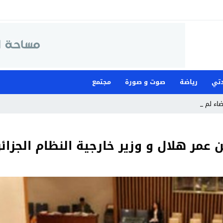
تي
رياضة
صوت و صورة
مجتمع
قضاء لمواجهة ما وصفته _
عمر هلال و وزير خارجية النظام الجزائ