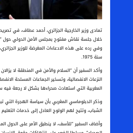
تمادى وزير الخارجية الجزائري، أحمد عطاف، في تصر
خلال جلسة نقاش مفتوح بمجلس الأمن الدولي حول “دور 
وفي رده على هذه الادعاءات المغرضة للوزير الجزائري،
سنة 1975.
وأكد السفير أن “السلام والأمن في المنطقة لا يزالان
النزعات الانفصالية، وتسخير الجماعات المسلحة الانفصا
المغربية التي استعادت صحراءها بشكل لا رجعة فيه سنة 975
وذكر الدبلوماسي المغربي بأن سياسة الهجرة التي تبنت
الشباب، وتتيح لهم الولوج العادل إلى خدمات التعليم 
وأضاف السفير “للأسف، لا ينطبق الأمر على الدول ال
الصحراء”، مسلطا الضوء على انتهاكات حقوق الإنسان 