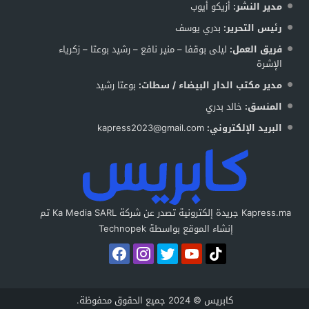
مدير النشر:
أزيكو أيوب
رئيس التحرير:
بدري يوسف
فريق العمل:
ليلى بوقفا – منير نافع – رشيد بوعتا – زكرياء
الإشرة
مدير مكتب الدار البيضاء / سطات:
بوعتا رشيد
المنسق:
خالد بدري
البريد الإلكتروني:
kapress2023@gmail.com
Kapress.ma جريدة إلكترونية تصدر عن شركة Ka Media SARL تم
إنشاء الموقع بواسطة Technopek
كابريس © 2024 جميع الحقوق محفوظة.