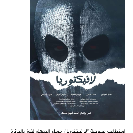
استطاعت مسرحية “لا فيكتوريا”، مساء الجمعة،الفوز بالجائزة