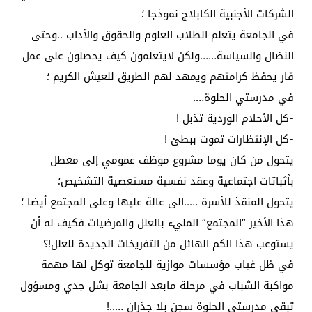
الشركات الأجنبية الكابلاج نموذجا ؛
في الجامعة يتعلم الطلاب العلوم والحقوق والأداب ..وحتى
النضال والسياسة……ولكن لايتعلمون كيف يحصلون على عمل
قار يحفظ كرامتهم ويمهد لهم الطريق للعيش الكريم ؛
في مدرستي الحلوة….
-كل الأحلام الوردية تذبل !
-كل الإنتظارات تموت ببطئ !
يتحول من كان يوما مشروع موظف عمومي إلى معطل
بٱثباتات اجتماعية وعقد نفسية مستعصية التشخيص؛
يتحول المنقذ للأسرة …..الى عالة عليها وعلى المجتمع أيضا ؛
هذا الأخير “المجتمع” المليء بالعلل والمرضيات فكيف له أن
يستوعب هذا الكم الهائل من التفريخات الجديدة للعلل!؟
في ظل غياب مؤسسات موازية للجامعة توكل لها مهمة
مواكبة الشباب في مرحلة مابعد الجامعة بشل جدي ومسؤول
تبقى مدرستي الحلوة سجن بلا جذران …..!