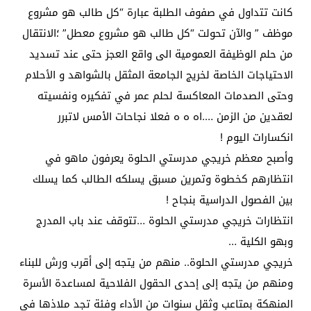
كانت تتداول في صفوف الطلبة عبارة “كل طالب هو مشروع
موظف ” والآن تحولت “كل طالب هو مشروع معطل” ؛الانتقال
من حلم الوظيفة العمومية الى واقع العجز حتى عند تسديد
الاحتياجات الخاصة لخريج الجامعة المثقل بالشواهد و الأحلام
وحتى الصدمات المعاكسة لحلم عمر في تفكيره ونفسيته
لعقدين من الزمن ….اه ه ه فعلا نجاحات الأمس لاتبرر
انكسارات اليوم !
وأصبح معظم خريجي مدرستي الحلوة يعرفون ماهو في
انتظارهم كخطوة وتمرين مسبق يسلكه الطالب كما يسلك
بين الفصول الدراسية بنجاح !
انتظارات خريجي مدرستي الحلوة …تتوقف عند باب المدرج
وبهو الكلية …
خريجي مدرستي الحلوة.. منهم من يتجه إلى أقرب ورش للبناء
ومنهم من يتجه إلى إحدى الحقول الفلاحية لمساعدة الأسرة
المنهكة بمتاعب وثقل سنوات من الأداء وفئة تجد ملاذها في