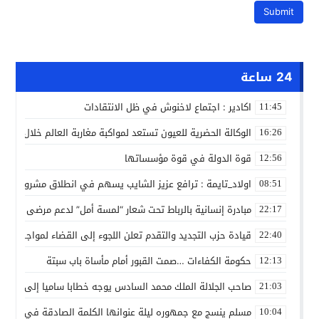
24 ساعة
اكادير : اجتماع لاخنوش في ظل الانتقادات
11:45
الوكالة الحضرية للعيون تستعد لمواكبة مغاربة العالم خلال مقا
16:26
قوة الدولة في قوة مؤسساتها
12:56
اولاد_تايمة : ترافع عزيز الشايب يسهم في انطلاق مشروع مائي
08:51
مبادرة إنسانية بالرباط تحت شعار “لمسة أمل” لدعم مرضى السرط
22:17
قيادة حزب التجديد والتقدم تعلن اللجوء إلى القضاء لمواجهة ما
22:40
حكومة الكفاءات …صمت القبور أمام مأساة باب سبتة
12:13
صاحب الجلالة الملك محمد السادس يوجه خطابا ساميا إلى الأمة 
21:03
مسلم ينسج مع جمهوره ليلة عنوانها الكلمة الصادقة في مهرجا
10:04