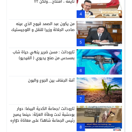
تايمة ، افتتاح….ولكن ؟!!
4
من يكون عبد الصمد قيوح الذي عينه
صاحب الجلالة وزيرا للنقل و اللوجيستيك
5
تارودانت : مسن ضرير ينهي حياة شاب
بمسدس من صنع يديوي ( الفيديو)
6
آفة الجفاف بين الجوع والبون
7
تارودانت /جماعة الكدية البيضا: دوار
بوحشبة تحت وطأة العزلة: حينما يصبح
رئيس الجماعة شاهدًا على معاناة دَوّارِه
8