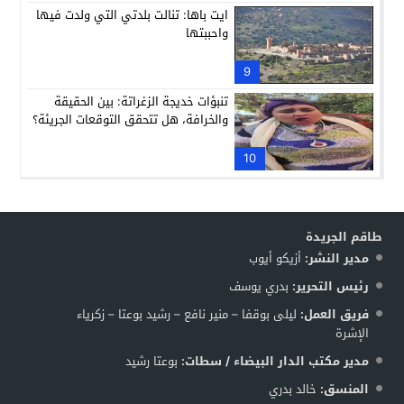
ايت باها: تنالت بلدتي التي ولدت فيها
واحببتها
9
تنبؤات خديجة الزغراتة: بين الحقيقة
والخرافة، هل تتحقق التوقعات الجريئة؟
10
طاقم الجريدة
مدير النشر:
أزيكو أيوب
رئيس التحرير:
بدري يوسف
فريق العمل:
ليلى بوقفا – منير نافع – رشيد بوعتا – زكرياء
الإشرة
مدير مكتب الدار البيضاء / سطات:
بوعتا رشيد
المنسق:
خالد بدري