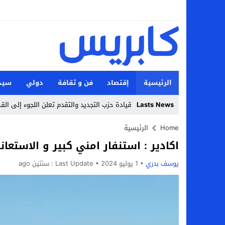
الرئيسية
إقتصاد
فن و ثقافة
دولي
سيد
Lasts News
قيادة حزب التجديد والتقدم تعلن اللجوء إلى ال
Stop
Home
الرئيسية
اكادير : استنفار امني كبير و الاستع
Previous
يوسف بدري
1 يوليو 2024
Next
Last Update :
سنتين ago