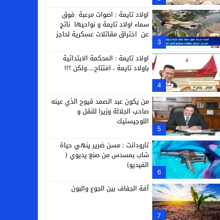
التجارية
اولاد تايمة : اصوات مرعبة فوق
سماء اولاد تايمة و نواحيها ناتج
عن اختراق مقاتلات عسكرية لحاجز
3
الصوت
اولاد تايمة : المحكمة الابتدائية
باولاد تايمة ، افتتاح….ولكن ؟!!
4
من يكون عبد الصمد قيوح الذي عينه
صاحب الجلالة وزيرا للنقل و
اللوجيستيك
5
تارودانت : مسن ضرير ينهي حياة
شاب بمسدس من صنع يديوي (
الفيديو)
6
آفة الجفاف بين الجوع والبون
7