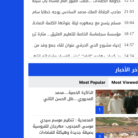
حكومة الكفاءات …صمت القبور أمام مأساة باب سبتة
12:13
صاحب الجلالة الملك محمد السادس يوجه خطابا ساميا إلى الأمة بمناسبة
21:03
مسلم ينسج مع جمهوره ليلة عنوانها الكلمة الصادقة في مهرجان إفرا
10:04
مؤسسة سجلماسة الخاصة للتعليم العتيق… منارة تربوية تجمع بين أصالة
18:17
إحياء مشروع الحي الحرفي عنوان لقاء جمع وفد من جمعية التضامن للحرفيي
14:57
بن كيران يهاجم “البام”: “حزب الفساد وقياداته انتهى ببعضها في الس
14:24
كمال محرر يقود استئنافية تارودانت: مسار قضائي راسخ ورؤية أكاديمية
11:33
خر الأخبار
حبشان وكيلاً عاماً بتارودانت: ترقية جديدة في الحركة القضائية (بورتريه)
11:05
Most Popular
Most Viewed
حزب الديمقراطيين الجدد يؤسس منظمتي شباب ونساء الصحراء بالعيون
21:28
الذاكرة الخصبة….محمد
المديوري….ظل الحسن الثاني
عطش أولاد تايمة وسياسة “الحبة والقبة”: هل أصبح الماء إنجازاً بطولياً؟
13:37
1
انطلاق فعاليات الدورة 12 لمعرض المنتوجات المحلية بأكادير SIPTA (فيديو)
12:25
المحمدية : تنظيم موسم سيدي
موسى المجدوب: مهرجان للفروسية
بصيغة جديدة وهيكلة للفضاءات
2