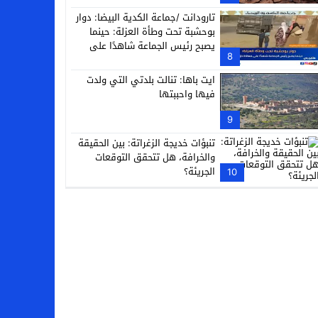
تارودانت /جماعة الكدية البيضا: دوار
بوحشبة تحت وطأة العزلة: حينما
يصبح رئيس الجماعة شاهدًا على
8
معاناة دَوّارِه
ايت باها: تنالت بلدتي التي ولدت
فيها واحببتها
9
تنبؤات خديجة الزغراتة: بين الحقيقة
والخرافة، هل تتحقق التوقعات
الجريئة؟
10