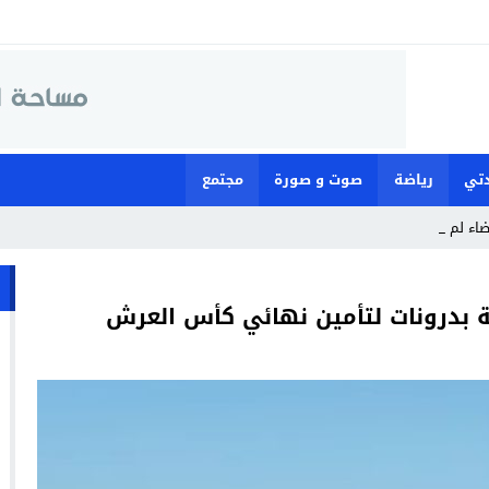
تي
رياضة
صوت و صورة
مجتمع
قضاء لمواجهة ما وص_
انة بدرونات لتأمين نهائي كأس العرش