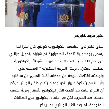
بشير ضريف/كابريس
مبنى فاخر في العاصمة الإكوادورية كويتو، كان مقرا لما
يسمى بجمهورية تندوف الصحراوية تم شراؤه بتمويل جزائري
في عام 2009، يشهد نهايته.و قررت الشرطة الإكوادورية
تنظيف المكان: . نزعت “الخرقة المهترئة ” المعلقة على
واجهته. اقتلعت اللوحة من مدخله. أخلت المبنى من ساكنيه
وأرسلتهم بتذكرة طيران نحو جمهوريتهم داخل الجزائر, ويذكر
أن الجزائر كانت قد أهدت الغاز للإكوادور بأسعار رمزية لكسب
دعمها ضد المغرب. لكن مع اعتماد الإكوادور على الطاقات
المتجددة، لم يعد للغاز الجزائري دور يذكر