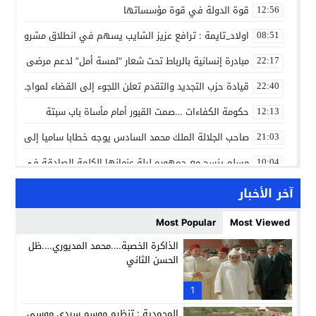
قوة الدولة في قوة مؤسساتها
12:56
اولاد_تايمة : ترافع عزيز الشايب يسهم في انطلاق مشروع مائي
08:51
مبادرة إنسانية بالرباط تحت شعار “لمسة أمل” لدعم مرضى السرط
22:17
قيادة حزب التجديد والتقدم تعلن اللجوء إلى القضاء لمواجهة ما
22:40
حكومة الكفاءات …صمت القبور أمام مأساة باب سبتة
12:13
صاحب الجلالة الملك محمد السادس يوجه خطابا ساميا إلى الأمة 
21:03
مسلم ينسج مع جمهوره ليلة عنوانها الكلمة الصادقة في مهرجا
10:04
مؤسسة سجلماسة الخاصة للتعليم العتيق… منارة تربوية تجمع بين
18:17
آخر الأخبار
إحياء مشروع الحي الحرفي عنوان لقاء جمع وفد من جمعية التضامن 
14:57
Most Popular
Most Viewed
بن كيران يهاجم “البام”: “حزب الفساد وقياداته انتهى ببعضها 
14:24
الذاكرة الخصبة….محمد المديوري….ظل
الحسن الثاني
كمال محرر يقود استئنافية تارودانت: مسار قضائي راسخ ورؤية أك
11:33
حبشان وكيلاً عاماً بتارودانت: ترقية جديدة في الحركة القضائية (ب
1
11:05
المحمدية : تنظيم موسم سيدي موسى