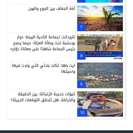
آفة الجفاف بين الجوع والبون
7
تارودانت /جماعة الكدية البيضا: دوار
بوحشبة تحت وطأة العزلة: حينما يصبح
رئيس الجماعة شاهدًا على معاناة دَوّارِه
8
ايت باها: تنالت بلدتي التي ولدت فيها
واحببتها
9
تنبؤات خديجة الزغراتة: بين الحقيقة
والخرافة، هل تتحقق التوقعات الجريئة؟
10