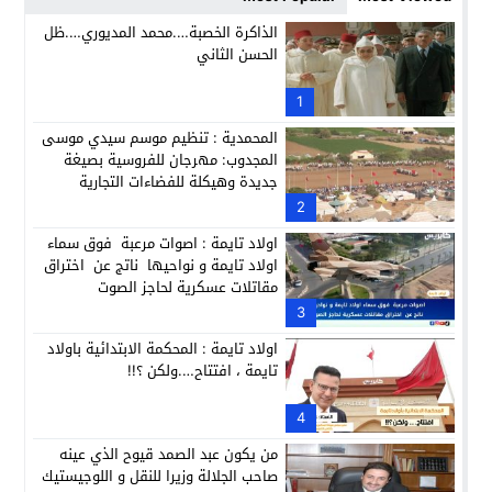
انطلاق فعاليات الدورة 12 لمعرض المنتوجات المحلية بأكادير SIPTA (فيديو)
12:25
الذاكرة الخصبة….محمد المديوري….ظل
الحسن الثاني
والي جهة سوس ماسة يعطي انطلاقة فعاليات الدورة الثانية عشرة للمع
22:33
سوق الجملة بأولاد تايمة: معركة “المكياج السياسي” وصراع الك
1
13:33
المحمدية : تنظيم موسم سيدي موسى
المجدوب: مهرجان للفروسية بصيغة
جديدة وهيكلة للفضاءات التجارية
2
اولاد تايمة : اصوات مرعبة فوق سماء
اولاد تايمة و نواحيها ناتج عن اختراق
مقاتلات عسكرية لحاجز الصوت
3
اولاد تايمة : المحكمة الابتدائية باولاد
تايمة ، افتتاح….ولكن ؟!!
4
من يكون عبد الصمد قيوح الذي عينه
صاحب الجلالة وزيرا للنقل و اللوجيستيك