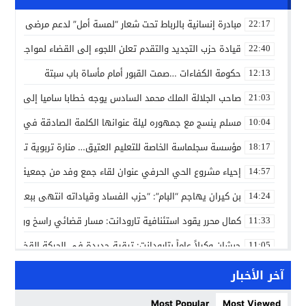
مبادرة إنسانية بالرباط تحت شعار “لمسة أمل” لدعم مرضى السرط
22:17
قيادة حزب التجديد والتقدم تعلن اللجوء إلى القضاء لمواجهة ما
22:40
حكومة الكفاءات …صمت القبور أمام مأساة باب سبتة
12:13
صاحب الجلالة الملك محمد السادس يوجه خطابا ساميا إلى الأمة 
21:03
مسلم ينسج مع جمهوره ليلة عنوانها الكلمة الصادقة في مهرجا
10:04
مؤسسة سجلماسة الخاصة للتعليم العتيق… منارة تربوية تجمع بين
18:17
إحياء مشروع الحي الحرفي عنوان لقاء جمع وفد من جمعية التضامن 
14:57
بن كيران يهاجم “البام”: “حزب الفساد وقياداته انتهى ببعضها 
14:24
كمال محرر يقود استئنافية تارودانت: مسار قضائي راسخ ورؤية أك
11:33
حبشان وكيلاً عاماً بتارودانت: ترقية جديدة في الحركة القضائية (ب
11:05
حزب الديمقراطيين الجدد يؤسس منظمتي شباب ونساء الصحراء با
21:28
آخر الأخبار
عطش أولاد تايمة وسياسة “الحبة والقبة”: هل أصبح الماء إنجازاً بط
13:37
Most Popular
Most Viewed