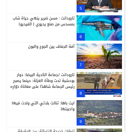
5
تارودانت : مسن ضرير ينهي حياة شاب
بمسدس من صنع يديوي ( الفيديو)
6
آفة الجفاف بين الجوع والبون
7
تارودانت /جماعة الكدية البيضا: دوار
بوحشبة تحت وطأة العزلة: حينما يصبح
رئيس الجماعة شاهدًا على معاناة دَوّارِه
8
ايت باها: تنالت بلدتي التي ولدت فيها
واحببتها
9
تنبؤات خديجة الزغراتة: بين الحقيقة