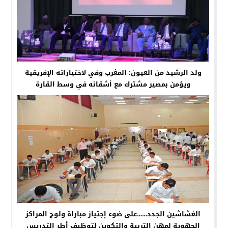
ولد الرشيد من العيون: المغرب وفي لاختياراته الإفريقية
ويؤمن بمصير مشترك مع أشقائه في وسط القارة
الغشاشين الجدد……على ضوء إجتياز مباراة ولوج المراكز
الجهوية لمهن التربية والتكوين لتوظيف أطر التدريس