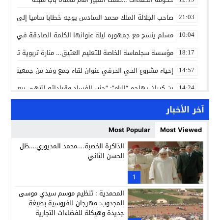
صاحب الجلالة الملك محمد السادس يوجه خطابا ساميا إلى الأمة 
21:03
مسلم ينسج مع جمهوره ليلة عنوانها الكلمة الصادقة في مهرجا
10:04
مؤسسة سجلماسة الخاصة للتعليم العتيق… منارة تربوية تجمع بين
18:17
إحياء مشروع الحي الحرفي عنوان لقاء جمع وفد من جمعية التضامن 
14:57
بن كيران يهاجم “البام”: “حزب الفساد وقياداته انتهى ببعضها 
14:24
كمال محرر يقود استئنافية تارودانت: مسار قضائي راسخ ورؤية أك
11:33
آخر الأخبار
حبشان وكيلاً عاماً بتارودانت: ترقية جديدة في الحركة القضائية (ب
11:05
Most Popular
Most Viewed
حزب الديمقراطيين الجدد يؤسس منظمتي شباب ونساء الصحراء با
21:28
الذاكرة الخصبة….محمد المديوري….ظل
الحسن الثاني
عطش أولاد تايمة وسياسة “الحبة والقبة”: هل أصبح الماء إنجازاً بط
13:37
انطلاق فعاليات الدورة 12 لمعرض المنتوجات المحلية بأكادير SIPTA (فيديو)
1
12:25
المحمدية : تنظيم موسم سيدي موسى
المجدوب: مهرجان للفروسية بصيغة
جديدة وهيكلة للفضاءات التجارية