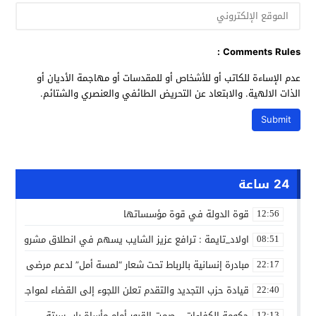
Comments Rules :
عدم الإساءة للكاتب أو للأشخاص أو للمقدسات أو مهاجمة الأديان أو
الذات الالهية. والابتعاد عن التحريض الطائفي والعنصري والشتائم.
24 ساعة
قوة الدولة في قوة مؤسساتها
12:56
اولاد_تايمة : ترافع عزيز الشايب يسهم في انطلاق مشروع مائي
08:51
مبادرة إنسانية بالرباط تحت شعار “لمسة أمل” لدعم مرضى السرط
22:17
قيادة حزب التجديد والتقدم تعلن اللجوء إلى القضاء لمواجهة ما
22:40
حكومة الكفاءات …صمت القبور أمام مأساة باب سبتة
12:13