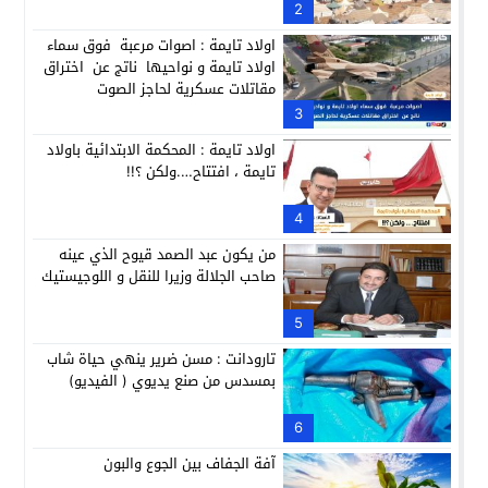
2
اولاد تايمة : اصوات مرعبة فوق سماء
اولاد تايمة و نواحيها ناتج عن اختراق
مقاتلات عسكرية لحاجز الصوت
3
اولاد تايمة : المحكمة الابتدائية باولاد
تايمة ، افتتاح….ولكن ؟!!
4
من يكون عبد الصمد قيوح الذي عينه
صاحب الجلالة وزيرا للنقل و اللوجيستيك
5
تارودانت : مسن ضرير ينهي حياة شاب
بمسدس من صنع يديوي ( الفيديو)
6
آفة الجفاف بين الجوع والبون