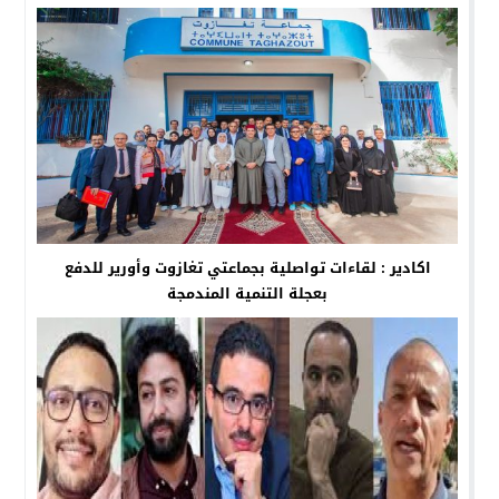
اكادير : لقاءات تواصلية بجماعتي تغازوت وأورير للدفع
بعجلة التنمية المندمجة