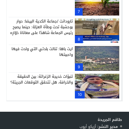
7
تارودانت /جماعة الكدية البيضا: دوار
بوحشبة تحت وطأة العزلة: حينما يصبح
رئيس الجماعة شاهدًا على معاناة دَوّارِه
8
ايت باها: تنالت بلدتي التي ولدت فيها
واحببتها
9
تنبؤات خديجة الزغراتة: بين الحقيقة
والخرافة، هل تتحقق التوقعات الجريئة؟
10
طاقم الجريدة
مدير النشر:
أزيكو أيوب