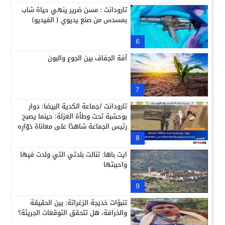
تارودانت : مسن ضرير ينهي حياة شاب
بمسدس من صنع يديوي ( الفيديو)
6
آفة الجفاف بين الجوع والبون
7
تارودانت /جماعة الكدية البيضا: دوار
بوحشبة تحت وطأة العزلة: حينما يصبح
رئيس الجماعة شاهدًا على معاناة دَوّارِه
8
ايت باها: تنالت بلدتي التي ولدت فيها
واحببتها
9
تنبؤات خديجة الزغراتة: بين الحقيقة
والخرافة، هل تتحقق التوقعات الجريئة؟