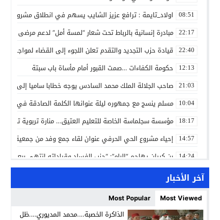
اولاد_تايمة : ترافع عزيز الشايب يسهم في انطلاق مشروع مائي
08:51
مبادرة إنسانية بالرباط تحت شعار “لمسة أمل” لدعم مرضى السرط
22:17
قيادة حزب التجديد والتقدم تعلن اللجوء إلى القضاء لمواجهة ما
22:40
حكومة الكفاءات …صمت القبور أمام مأساة باب سبتة
12:13
صاحب الجلالة الملك محمد السادس يوجه خطابا ساميا إلى الأمة 
21:03
مسلم ينسج مع جمهوره ليلة عنوانها الكلمة الصادقة في مهرجا
10:04
مؤسسة سجلماسة الخاصة للتعليم العتيق… منارة تربوية تجمع بين
18:17
إحياء مشروع الحي الحرفي عنوان لقاء جمع وفد من جمعية التضامن 
14:57
بن كيران يهاجم “البام”: “حزب الفساد وقياداته انتهى ببعضها 
14:24
كمال محرر يقود استئنافية تارودانت: مسار قضائي راسخ ورؤية أك
11:33
آخر الأخبار
حبشان وكيلاً عاماً بتارودانت: ترقية جديدة في الحركة القضائية (ب
11:05
Most Popular
Most Viewed
حزب الديمقراطيين الجدد يؤسس منظمتي شباب ونساء الصحراء با
21:28
الذاكرة الخصبة….محمد المديوري….ظل