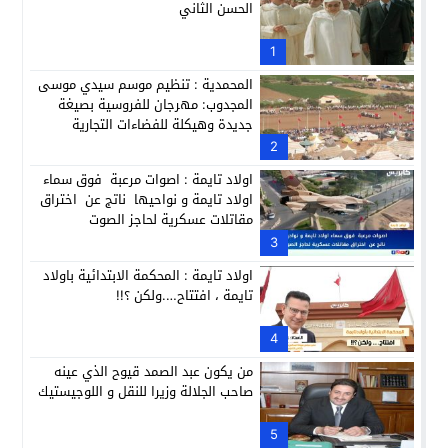
الحسن الثاني
عطش أولاد تايمة وسياسة “الحبة والقبة”: هل أصبح الماء إنجازاً بط
13:37
انطلاق فعاليات الدورة 12 لمعرض المنتوجات المحلية بأكادير SIPTA (فيديو)
1
12:25
المحمدية : تنظيم موسم سيدي موسى
المجدوب: مهرجان للفروسية بصيغة
جديدة وهيكلة للفضاءات التجارية
2
اولاد تايمة : اصوات مرعبة فوق سماء
اولاد تايمة و نواحيها ناتج عن اختراق
مقاتلات عسكرية لحاجز الصوت
3
اولاد تايمة : المحكمة الابتدائية باولاد
تايمة ، افتتاح….ولكن ؟!!
4
من يكون عبد الصمد قيوح الذي عينه
صاحب الجلالة وزيرا للنقل و اللوجيستيك
5