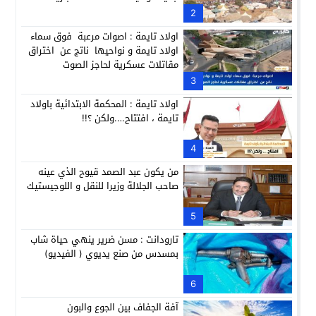
2
اولاد تايمة : اصوات مرعبة فوق سماء
اولاد تايمة و نواحيها ناتج عن اختراق
مقاتلات عسكرية لحاجز الصوت
3
اولاد تايمة : المحكمة الابتدائية باولاد
تايمة ، افتتاح….ولكن ؟!!
4
من يكون عبد الصمد قيوح الذي عينه
صاحب الجلالة وزيرا للنقل و اللوجيستيك
5
تارودانت : مسن ضرير ينهي حياة شاب
بمسدس من صنع يديوي ( الفيديو)
6
آفة الجفاف بين الجوع والبون