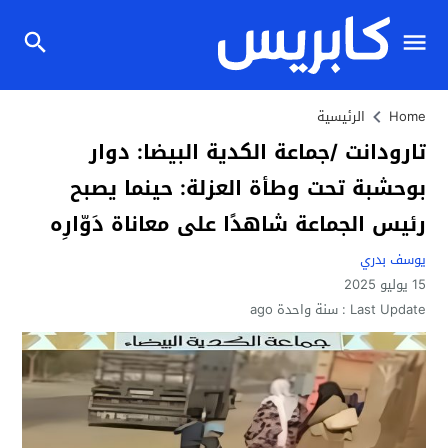
Home
الرئيسية
تارودانت /جماعة الكدية البيضا: دوار
بوحشبة تحت وطأة العزلة: حينما يصبح
رئيس الجماعة شاهدًا على معاناة دَوّارِه
يوسف بدري
15 يوليو 2025
Last Update :
سنة واحدة ago