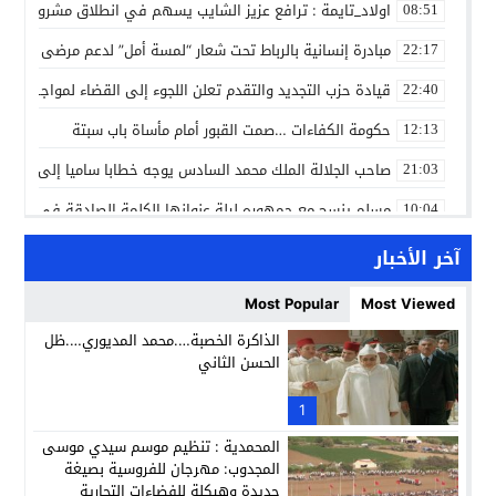
اولاد_تايمة : ترافع عزيز الشايب يسهم في انطلاق مشروع مائي
08:51
مبادرة إنسانية بالرباط تحت شعار “لمسة أمل” لدعم مرضى السرط
22:17
قيادة حزب التجديد والتقدم تعلن اللجوء إلى القضاء لمواجهة ما
22:40
حكومة الكفاءات …صمت القبور أمام مأساة باب سبتة
12:13
صاحب الجلالة الملك محمد السادس يوجه خطابا ساميا إلى الأمة 
21:03
مسلم ينسج مع جمهوره ليلة عنوانها الكلمة الصادقة في مهرجا
10:04
مؤسسة سجلماسة الخاصة للتعليم العتيق… منارة تربوية تجمع بين
18:17
آخر الأخبار
إحياء مشروع الحي الحرفي عنوان لقاء جمع وفد من جمعية التضامن 
14:57
Most Popular
Most Viewed
بن كيران يهاجم “البام”: “حزب الفساد وقياداته انتهى ببعضها 
14:24
الذاكرة الخصبة….محمد المديوري….ظل
الحسن الثاني
كمال محرر يقود استئنافية تارودانت: مسار قضائي راسخ ورؤية أك
11:33
حبشان وكيلاً عاماً بتارودانت: ترقية جديدة في الحركة القضائية (ب
1
11:05
المحمدية : تنظيم موسم سيدي موسى
المجدوب: مهرجان للفروسية بصيغة
جديدة وهيكلة للفضاءات التجارية