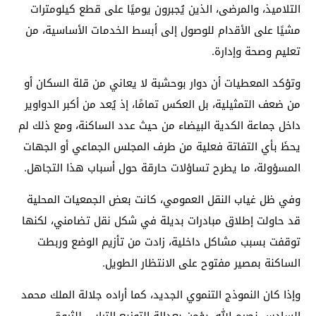
التلاميذ، والمرضى، الذين يُجبرون يوميًا على قطع كيلومترات
مشيًا على الأقدام للوصول إلى أبسط الخدمات الأساسية، من
تعليم وصحة وإدارة.
وتؤكد المعطيات أن دوار بوحشبة لا يعاني من قلة السكان أو
من ضعف التمثيلية، بل العكس تمامًا، إذ يُعد من أكبر الدواوير
داخل جماعة الكدية البيضاء من حيث عدد الساكنة، ومع ذلك لم
يحظَ بأي التفاتة فعلية من طرف المجلس الجماعي أو الجهات
المسؤولة، ما يطرح تساؤلات حارقة حول أسباب هذا التجاهل.
وفي ظل غياب النقل العمومي، كانت بعض الجمعيات المحلية
قد حاولت إطلاق مبادرات بديلة في شكل نقل تضامني، لكنها
توقفت بسبب مشاكل داخلية، زادت من تأزيم الوضع وربطت
الساكنة بمصير مفتوح على الانتظار الطويل.
وإذا كان النموذج التنموي الجديد، كما أراده جلالة الملك محمد
السادس نصره الله، يؤمن بعدالة التوزيع الترابي للثروة