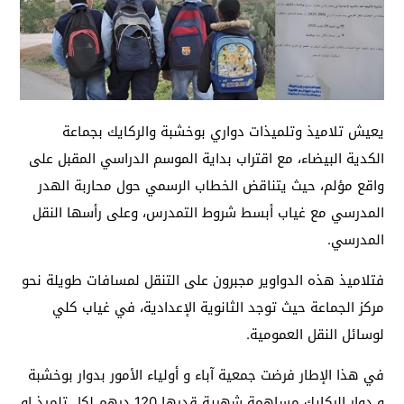
يعيش تلاميذ وتلميذات دواري بوخشبة والركايك بجماعة
الكدية البيضاء، مع اقتراب بداية الموسم الدراسي المقبل على
واقع مؤلم، حيث يتناقض الخطاب الرسمي حول محاربة الهدر
المدرسي مع غياب أبسط شروط التمدرس، وعلى رأسها النقل
المدرسي.
فتلاميذ هذه الدواوير مجبرون على التنقل لمسافات طويلة نحو
مركز الجماعة حيث توجد الثانوية الإعدادية، في غياب كلي
لوسائل النقل العمومية.
في هذا الإطار فرضت جمعية آباء و أولياء الأمور بدوار بوخشبة
و دوار الركايك مساهمة شهرية قدرها 120 درهم لكل تلميذ او