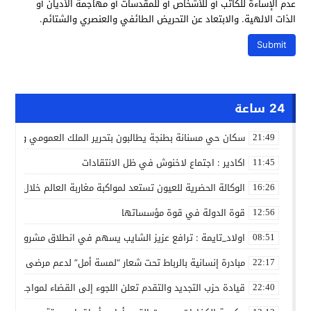
عدم الإساءة للكاتب أو للأشخاص أو للمقدسات أو مهاجمة الأديان أو
الذات الالهية. والابتعاد عن التحريض الطائفي والعنصري والشتائم.
24 ساعة
سكان حي مسنانة بطنجة يطالبون بتحرير الملك العمومي وتأمين
21:49
اكادير : اجتماع لاخنوش في ظل الانتقادات
11:45
الوكالة الحضرية للعيون تستعد لمواكبة مغاربة العالم خلال مقا
16:26
قوة الدولة في قوة مؤسساتها
12:56
اولاد_تايمة : ترافع عزيز الشايب يسهم في انطلاق مشروع مائي
08:51
مبادرة إنسانية بالرباط تحت شعار “لمسة أمل” لدعم مرضى السرط
22:17
قيادة حزب التجديد والتقدم تعلن اللجوء إلى القضاء لمواجهة ما
22:40