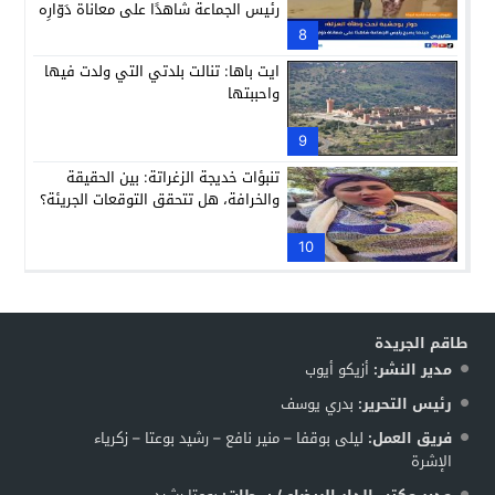
رئيس الجماعة شاهدًا على معاناة دَوّارِه
8
ايت باها: تنالت بلدتي التي ولدت فيها
واحببتها
9
تنبؤات خديجة الزغراتة: بين الحقيقة
والخرافة، هل تتحقق التوقعات الجريئة؟
10
طاقم الجريدة
مدير النشر:
أزيكو أيوب
رئيس التحرير:
بدري يوسف
فريق العمل:
ليلى بوقفا – منير نافع – رشيد بوعتا – زكرياء
الإشرة