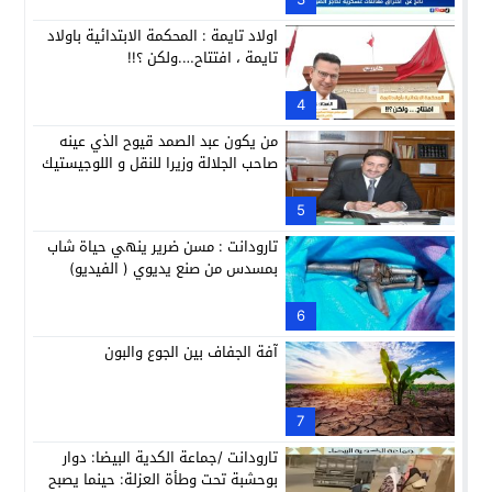
اولاد تايمة : المحكمة الابتدائية باولاد
تايمة ، افتتاح….ولكن ؟!!
4
من يكون عبد الصمد قيوح الذي عينه
صاحب الجلالة وزيرا للنقل و اللوجيستيك
5
تارودانت : مسن ضرير ينهي حياة شاب
بمسدس من صنع يديوي ( الفيديو)
6
آفة الجفاف بين الجوع والبون
7
تارودانت /جماعة الكدية البيضا: دوار
بوحشبة تحت وطأة العزلة: حينما يصبح