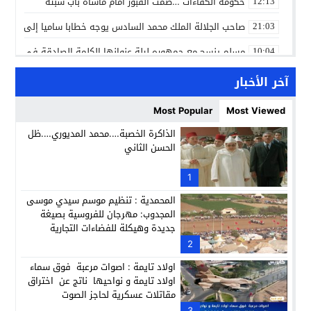
حكومة الكفاءات …صمت القبور أمام مأساة باب سبتة
12:13
صاحب الجلالة الملك محمد السادس يوجه خطابا ساميا إلى الأمة 
21:03
مسلم ينسج مع جمهوره ليلة عنوانها الكلمة الصادقة في مهرجا
10:04
مؤسسة سجلماسة الخاصة للتعليم العتيق… منارة تربوية تجمع بين
18:17
آخر الأخبار
إحياء مشروع الحي الحرفي عنوان لقاء جمع وفد من جمعية التضامن 
14:57
Most Popular
Most Viewed
بن كيران يهاجم “البام”: “حزب الفساد وقياداته انتهى ببعضها 
14:24
الذاكرة الخصبة….محمد المديوري….ظل
الحسن الثاني
كمال محرر يقود استئنافية تارودانت: مسار قضائي راسخ ورؤية أك
11:33
حبشان وكيلاً عاماً بتارودانت: ترقية جديدة في الحركة القضائية (ب
1
11:05
المحمدية : تنظيم موسم سيدي موسى
المجدوب: مهرجان للفروسية بصيغة
جديدة وهيكلة للفضاءات التجارية
2
اولاد تايمة : اصوات مرعبة فوق سماء
اولاد تايمة و نواحيها ناتج عن اختراق
مقاتلات عسكرية لحاجز الصوت
3