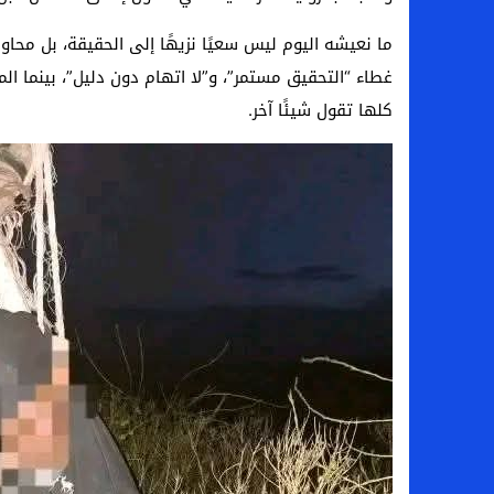
ما نعيشه اليوم ليس سعيًا نزيهًا إلى الحقيقة، بل محاولة
غطاء “التحقيق مستمر”، و”لا اتهام دون دليل”، بينما ال
كلها تقول شيئًا آخر.