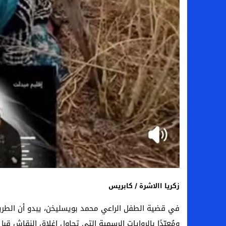
زكريا االاشرة / كابريس
في قضية الطفل الراعي محمد بويسليخن، يبدو أن الطريق 
ومُعبّدًا بالروايات الرسمية التي تحاول إغلاق النقاش قبل 