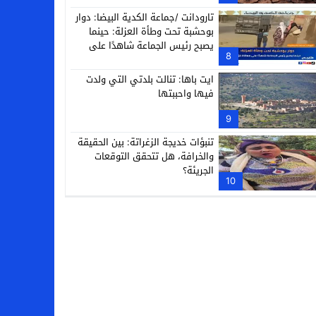
تارودانت /جماعة الكدية البيضا: دوار
بوحشبة تحت وطأة العزلة: حينما
يصبح رئيس الجماعة شاهدًا على
8
معاناة دَوّارِه
ايت باها: تنالت بلدتي التي ولدت
فيها واحببتها
9
تنبؤات خديجة الزغراتة: بين الحقيقة
والخرافة، هل تتحقق التوقعات
الجريئة؟
10