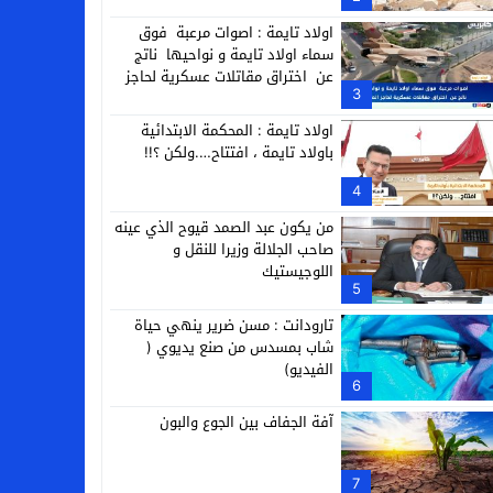
التجارية
اولاد تايمة : اصوات مرعبة فوق
سماء اولاد تايمة و نواحيها ناتج
عن اختراق مقاتلات عسكرية لحاجز
3
الصوت
اولاد تايمة : المحكمة الابتدائية
باولاد تايمة ، افتتاح….ولكن ؟!!
4
من يكون عبد الصمد قيوح الذي عينه
صاحب الجلالة وزيرا للنقل و
اللوجيستيك
5
تارودانت : مسن ضرير ينهي حياة
شاب بمسدس من صنع يديوي (
الفيديو)
6
آفة الجفاف بين الجوع والبون
7