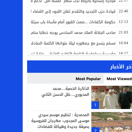
مبادرة إنسانية بالرباط تحت شعار “لمسة أمل” لدعم مرضى السرطان
22:17
قيادة حزب التجديد والتقدم تعلن اللجوء إلى القضاء لمواجهة ما وصفته
22:40
حكومة الكفاءات …صمت القبور أمام مأساة باب سبتة
12:13
صاحب الجلالة الملك محمد السادس يوجه خطابا ساميا إلى الأمة بمناسبة
21:03
مسلم ينسج مع جمهوره ليلة عنوانها الكلمة الصادقة في مهرجان إفرا
10:04
مؤسسة سجلماسة الخاصة للتعليم العتيق… منارة تربوية تجمع بين أصالة
18:17
إحياء مشروع الحي الحرفي عنوان لقاء جمع وفد من جمعية التضامن للحرفيي
14:57
خر الأخبار
بن كيران يهاجم “البام”: “حزب الفساد وقياداته انتهى ببعضها في الس
14:24
Most Popular
Most Viewed
كمال محرر يقود استئنافية تارودانت: مسار قضائي راسخ ورؤية أكاديمية
11:33
الذاكرة الخصبة….محمد
المديوري….ظل الحسن الثاني
حبشان وكيلاً عاماً بتارودانت: ترقية جديدة في الحركة القضائية (بورتريه)
11:05
1
حزب الديمقراطيين الجدد يؤسس منظمتي شباب ونساء الصحراء بالعيون
21:28
المحمدية : تنظيم موسم سيدي
موسى المجدوب: مهرجان للفروسية
بصيغة جديدة وهيكلة للفضاءات
2