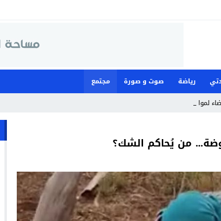
تي
رياضة
صوت و صورة
مجتمع
ضاء لمواجهة ما وصفته بـ”الع_
ضة… من يُحاكم الشك؟