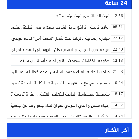
24 ساعة
قوة الدولة في قوة مؤسساتها
12:56
اولاد_تايمة : ترافع عزيز الشايب يسهم في انطلاق مشروع مائي
08:51
مبادرة إنسانية بالرباط تحت شعار “لمسة أمل” لدعم مرضى السرط
22:17
قيادة حزب التجديد والتقدم تعلن اللجوء إلى القضاء لمواجهة ما
22:40
حكومة الكفاءات …صمت القبور أمام مأساة باب سبتة
12:13
صاحب الجلالة الملك محمد السادس يوجه خطابا ساميا إلى الأمة 
21:03
مسلم ينسج مع جمهوره ليلة عنوانها الكلمة الصادقة في مهرجا
10:04
مؤسسة سجلماسة الخاصة للتعليم العتيق… منارة تربوية تجمع بين
18:17
إحياء مشروع الحي الحرفي عنوان لقاء جمع وفد من جمعية التضامن 
14:57
بن كيران يهاجم “البام”: “حزب الفساد وقياداته انتهى ببعضها 
14:24
كمال محرر يقود استئنافية تارودانت: مسار قضائي راسخ ورؤية أك
11:33
آخر الأخبار
حبشان وكيلاً عاماً بتارودانت: ترقية جديدة في الحركة القضائية (ب
11:05