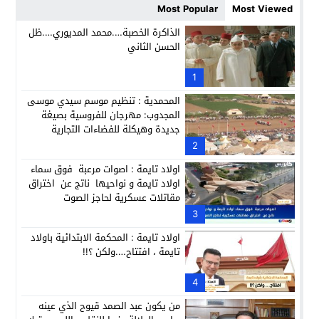
Most Popular
Most Viewed
حزب الديمقراطيين الجدد يؤسس منظمتي شباب ونساء الصحراء با
21:28
الذاكرة الخصبة….محمد المديوري….ظل
الحسن الثاني
عطش أولاد تايمة وسياسة “الحبة والقبة”: هل أصبح الماء إنجازاً بط
13:37
انطلاق فعاليات الدورة 12 لمعرض المنتوجات المحلية بأكادير SIPTA (فيديو)
1
12:25
المحمدية : تنظيم موسم سيدي موسى
المجدوب: مهرجان للفروسية بصيغة
جديدة وهيكلة للفضاءات التجارية
2
اولاد تايمة : اصوات مرعبة فوق سماء
اولاد تايمة و نواحيها ناتج عن اختراق
مقاتلات عسكرية لحاجز الصوت
3
اولاد تايمة : المحكمة الابتدائية باولاد
تايمة ، افتتاح….ولكن ؟!!
4
من يكون عبد الصمد قيوح الذي عينه