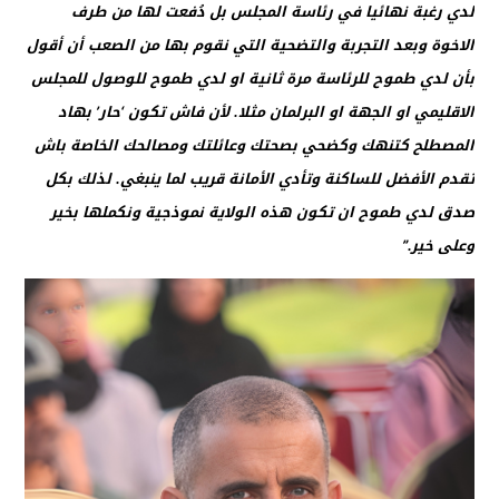
لدي رغبة نهائيا في رئاسة المجلس بل دُفعت لها من طرف
الاخوة وبعد التجربة والتضحية التي نقوم بها من الصعب أن أقول
بأن لدي طموح للرئاسة مرة ثانية او لدي طموح للوصول للمجلس
الاقليمي او الجهة او البرلمان مثلا. لأن فاش تكون ‘حار’ بهاد
المصطلح كتنهك وكضحي بصحتك وعائلتك ومصالحك الخاصة باش
تقدم الأفضل للساكنة وتأدي الأمانة قريب لما ينبغي. لذلك بكل
صدق لدي طموح ان تكون هذه الولاية نموذجية ونكملها بخير
وعلى خير.”