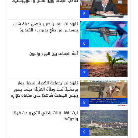
صاحب الجلالة وزيرا للنقل و اللوجيستيك
5
تارودانت : مسن ضرير ينهي حياة شاب
بمسدس من صنع يديوي ( الفيديو)
6
آفة الجفاف بين الجوع والبون
7
تارودانت /جماعة الكدية البيضا: دوار
بوحشبة تحت وطأة العزلة: حينما يصبح
رئيس الجماعة شاهدًا على معاناة دَوّارِه
8
ايت باها: تنالت بلدتي التي ولدت فيها
واحببتها
9