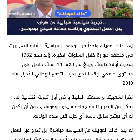
يُعد خالد امويلك واحداً من الوجوه السياسية الشابة التي برزت
في منطقة هوارة خلال السنوات الأخيرة. وُلد سنة 1982
بمدينة أولاد تايمة، ويبلغ من العمر 44 سنة، حاصل على
مستوى جامعي، وقد التحق بحزب التجمع الوطني للأحرار سنة
2019.
نظرا لشعبيته و سمعته الطيبة و في أول تجربة انتخابية له،
تمكن من الفوز برئاسة جماعة سيدي بوموسى، دون أن يكون
له أي ترشح سابق باسم أي حزب قبل هذه الولاية.
لم يبدأ خالد المويلك من السياسة مباشرة، بل تدرج عبر العمل
الجمعوي، حيث شغل منصب نائب أمين مال جمعية السلام، و