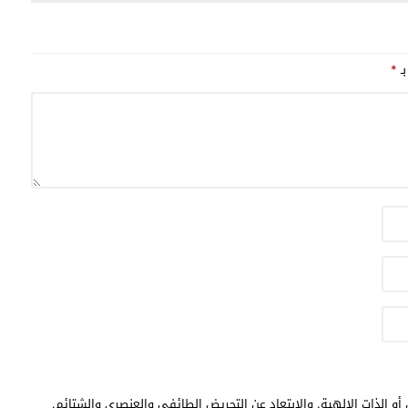
بـ
*
أو الذات الالهية. والابتعاد عن التحريض الطائفي والعنصري والشتائم.