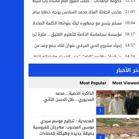
حكومة الكفاءات …صمت القبور أمام مأساة باب سبتة
12:13
صاحب الجلالة الملك محمد السادس يوجه خطابا ساميا إلى الأمة بمناسبة
21:03
مسلم ينسج مع جمهوره ليلة عنوانها الكلمة الصادقة في مهرجان إفرا
10:04
مؤسسة سجلماسة الخاصة للتعليم العتيق… منارة تربوية تجمع بين أصالة
18:17
إحياء مشروع الحي الحرفي عنوان لقاء جمع وفد من جمعية التضامن للحرفيي
14:57
بن كيران يهاجم “البام”: “حزب الفساد وقياداته انتهى ببعضها في الس
14:24
كمال محرر يقود استئنافية تارودانت: مسار قضائي راسخ ورؤية أكاديمية
11:33
خر الأخبار
حبشان وكيلاً عاماً بتارودانت: ترقية جديدة في الحركة القضائية (بورتريه)
11:05
Most Popular
Most Viewed
حزب الديمقراطيين الجدد يؤسس منظمتي شباب ونساء الصحراء بالعيون
21:28
الذاكرة الخصبة….محمد
المديوري….ظل الحسن الثاني
عطش أولاد تايمة وسياسة “الحبة والقبة”: هل أصبح الماء إنجازاً بطولياً؟
13:37
1
انطلاق فعاليات الدورة 12 لمعرض المنتوجات المحلية بأكادير SIPTA (فيديو)
12:25
المحمدية : تنظيم موسم سيدي
موسى المجدوب: مهرجان للفروسية
بصيغة جديدة وهيكلة للفضاءات
2