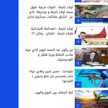
التجارية
اولاد تايمة : اصوات مرعبة فوق
سماء اولاد تايمة و نواحيها ناتج
عن اختراق مقاتلات عسكرية لحاجز
3
الصوت
اولاد تايمة : المحكمة الابتدائية
باولاد تايمة ، افتتاح….ولكن ؟!!
4
من يكون عبد الصمد قيوح الذي عينه
صاحب الجلالة وزيرا للنقل و
اللوجيستيك
5
تارودانت : مسن ضرير ينهي حياة
شاب بمسدس من صنع يديوي (
الفيديو)
6
آفة الجفاف بين الجوع والبون
7