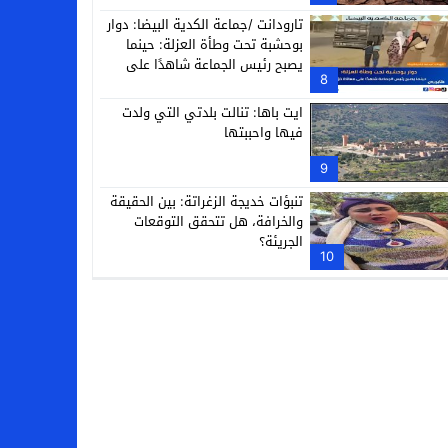
تارودانت /جماعة الكدية البيضا: دوار
بوحشبة تحت وطأة العزلة: حينما
يصبح رئيس الجماعة شاهدًا على
8
معاناة دَوّارِه
ايت باها: تنالت بلدتي التي ولدت
فيها واحببتها
9
تنبؤات خديجة الزغراتة: بين الحقيقة
والخرافة، هل تتحقق التوقعات
الجريئة؟
10