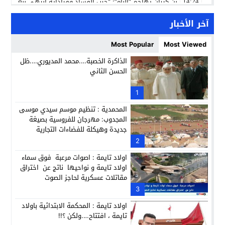
بن كيران يهاجم “البام”: “حزب الفساد وقياداته انتهى ببعضها 
14:24
كمال محرر يقود استئنافية تارودانت: مسار قضائي راسخ ورؤية أك
11:33
آخر الأخبار
حبشان وكيلاً عاماً بتارودانت: ترقية جديدة في الحركة القضائية (ب
11:05
Most Popular
Most Viewed
حزب الديمقراطيين الجدد يؤسس منظمتي شباب ونساء الصحراء با
21:28
الذاكرة الخصبة….محمد المديوري….ظل
الحسن الثاني
عطش أولاد تايمة وسياسة “الحبة والقبة”: هل أصبح الماء إنجازاً بط
13:37
انطلاق فعاليات الدورة 12 لمعرض المنتوجات المحلية بأكادير SIPTA (فيديو)
1
12:25
المحمدية : تنظيم موسم سيدي موسى
المجدوب: مهرجان للفروسية بصيغة
جديدة وهيكلة للفضاءات التجارية
2
اولاد تايمة : اصوات مرعبة فوق سماء
اولاد تايمة و نواحيها ناتج عن اختراق
مقاتلات عسكرية لحاجز الصوت
3
اولاد تايمة : المحكمة الابتدائية باولاد
تايمة ، افتتاح….ولكن ؟!!