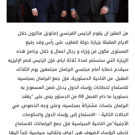
من المقرر ان يقوم الرئيس الفرنسي إمانويل ماكرون خلال
الايام المقبلة بزيارة دولة للمغرب على رأس وفد رفيع
المستوى مكون من وزراء و رجال اعمال و خلال برنامج هذه
الزيارة التي ستستمر لمدة ثلاثة ايام، فإن الرئيس قصر الإليزيه
سيقدم خطابا أمام مجلسي البرلمان مجتمعين يوم الثلاثاء
المقبل. من الناحية الدستورية، فإن جمع البرلمان بمجلسيه
للاستماع لخطابات رؤساء الدول يدخل ضمن المسموح به
دستوريا ما دام الفصل 68 من الدستور ينص على “يعقد
البرلمان جلسات مشتركة بمجلسيه، وعلى وجه الخصوص، في
الحالات التالية : -الاستماع إلى رؤساء الدول والحكومات
الأجنبية”من الناحية السياسية فإن جمع البرلمانات للاستماع
لخطب الرؤساء الضيوف هي اعراف وتقاليد سياسية تلجأ اليها