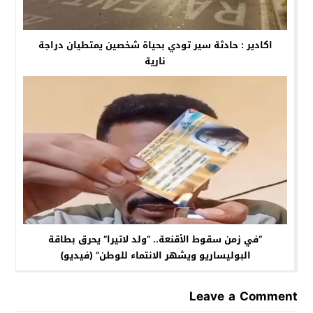
اكادير : حادثة سير تودي بحياة شخصين يمتطيان دراجة
نارية
“في زمن سقوط الأقنعة.. “ولد لاتيرا” يحرق بطاقة
البوليساريو ويشهر الانتماء للوطن” (فيديو)
Leave a Comment