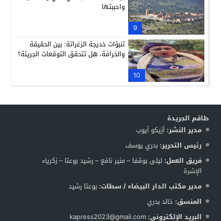
واحببتها
9
تنبؤات خديجة الزغراتة: بين الحقيقة
والخرافة، هل تتحقق التوقعات الجريئة؟
10
طاقم الجريدة
مدير النشر:
أزيكو أيوب
رئيس التحرير:
بدري يوسف
فريق العمل:
ليلى بوقفا – منير نافع – رشيد بوعتا – زكرياء
الإشرة
مدير مكتب الدار البيضاء / سطات:
بوعتا رشيد
المنسق:
خالد بدري
البريد الإلكتروني:
kapress2023@gmail.com