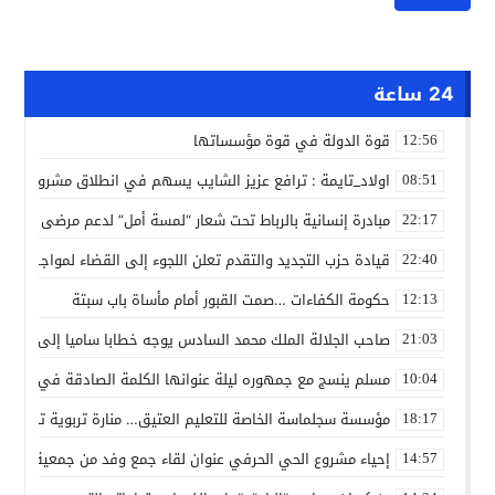
24 ساعة
قوة الدولة في قوة مؤسساتها
12:56
اولاد_تايمة : ترافع عزيز الشايب يسهم في انطلاق مشروع مائي
08:51
مبادرة إنسانية بالرباط تحت شعار “لمسة أمل” لدعم مرضى السرط
22:17
قيادة حزب التجديد والتقدم تعلن اللجوء إلى القضاء لمواجهة ما
22:40
حكومة الكفاءات …صمت القبور أمام مأساة باب سبتة
12:13
صاحب الجلالة الملك محمد السادس يوجه خطابا ساميا إلى الأمة 
21:03
مسلم ينسج مع جمهوره ليلة عنوانها الكلمة الصادقة في مهرجا
10:04
مؤسسة سجلماسة الخاصة للتعليم العتيق… منارة تربوية تجمع بين
18:17
إحياء مشروع الحي الحرفي عنوان لقاء جمع وفد من جمعية التضامن 
14:57