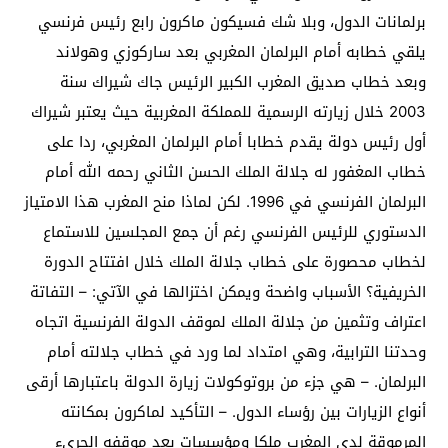
برلمانات الدول، وبلا شك فسيكون ماكرون رابع رئيس فرنسي
يلقي خطابه أمام البرلمان المغربي بعد ساركوزي وهولاند
وبعد خطاب صديق المغرب الكبير الرئيس جاك شيراك سنة
2003 خلال زيارته الرسمية للمملكة المغربية حيث يعتبر شيراك
أول رئيس دولة يقدم خطابا أمام البرلمان المغربي، ردا على
خطاب المغفور له جلالة الملك الحسن الثاني رحمه الله أمام
البرلمان الفرنسي في 1996. لكن لماذا منح المغرب هذا الامتياز
الدستوري للرئيس الفرنسي رغم أن جمع المجلسين للاستماع
لخطاب محصورة على خطاب جلالة الملك خلال افتتاح الدورة
الخريفية؟ الأسباب واضحة ويمكن اختزالها في الآتي: – التفاتة
اعتراف وتثمين من جلالة الملك لموقف الدولة الفرنسية اتجاه
وحدتنا الترابية، وهي امتداد لما ورد في خطاب جلالته أمام
البرلمان. – هي جزء من بروتوكولات زيارة الدولة باعتبارها أرقى
أنواع الزيارات بين رؤساء الدول. – التأكيد لماكرون بمكانته
المرموقة لدى المغرب ملكا ومؤسسات بعد موقفه الجريء