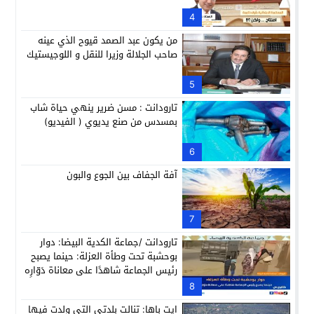
4
من يكون عبد الصمد قيوح الذي عينه
صاحب الجلالة وزيرا للنقل و اللوجيستيك
5
تارودانت : مسن ضرير ينهي حياة شاب
بمسدس من صنع يديوي ( الفيديو)
6
آفة الجفاف بين الجوع والبون
7
تارودانت /جماعة الكدية البيضا: دوار
بوحشبة تحت وطأة العزلة: حينما يصبح
رئيس الجماعة شاهدًا على معاناة دَوّارِه
8
ايت باها: تنالت بلدتي التي ولدت فيها