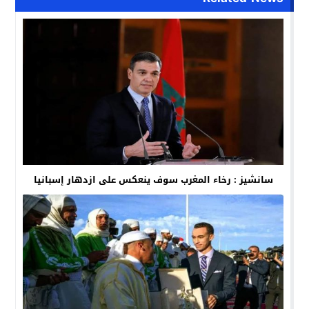
سانشيز : رخاء المغرب سوف ينعكس على ازدهار إسبانيا