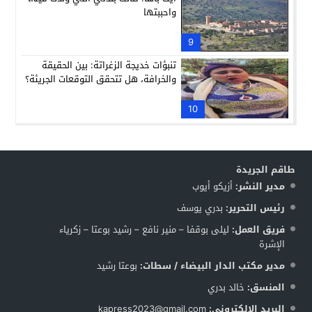
واحببتها
9
تنبؤات خديجة الزغراتة: بين الحقيقة
والخرافة، هل تتحقق التوقعات الجريئة؟
10
طاقم الجريدة
مدير النشر:
أزيكو أيوب
رئيس التحرير:
بدري يوسف
فريق العمل:
ليلى بوقفا – منير نافع – رشيد بوعتا – زكرياء
الإشرة
مدير مكتب الدار البيضاء / سطات:
بوعتا رشيد
المنسق:
خالد بدري
البريد الإلكتروني:
kapress2023@gmail.com