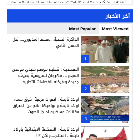
بن كيران يهاجم “البام”: “حزب الفساد وقياداته انتهى ببعضها 
14:24
كمال محرر يقود استئنافية تارودانت: مسار قضائي راسخ ورؤية أك
11:33
آخر الأخبار
حبشان وكيلاً عاماً بتارودانت: ترقية جديدة في الحركة القضائية (ب
11:05
Most Popular
Most Viewed
حزب الديمقراطيين الجدد يؤسس منظمتي شباب ونساء الصحراء با
21:28
الذاكرة الخصبة….محمد المديوري….ظل
الحسن الثاني
عطش أولاد تايمة وسياسة “الحبة والقبة”: هل أصبح الماء إنجازاً بط
13:37
انطلاق فعاليات الدورة 12 لمعرض المنتوجات المحلية بأكادير SIPTA (فيديو)
1
12:25
المحمدية : تنظيم موسم سيدي موسى
المجدوب: مهرجان للفروسية بصيغة
جديدة وهيكلة للفضاءات التجارية
2
اولاد تايمة : اصوات مرعبة فوق سماء
اولاد تايمة و نواحيها ناتج عن اختراق
مقاتلات عسكرية لحاجز الصوت
3
اولاد تايمة : المحكمة الابتدائية باولاد
تايمة ، افتتاح….ولكن ؟!!