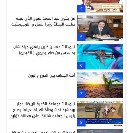
4
من يكون عبد الصمد قيوح الذي عينه
صاحب الجلالة وزيرا للنقل و اللوجيستيك
5
تارودانت : مسن ضرير ينهي حياة شاب
بمسدس من صنع يديوي ( الفيديو)
6
آفة الجفاف بين الجوع والبون
7
تارودانت /جماعة الكدية البيضا: دوار
بوحشبة تحت وطأة العزلة: حينما يصبح
رئيس الجماعة شاهدًا على معاناة دَوّارِه
8
ايت باها: تنالت بلدتي التي ولدت فيها