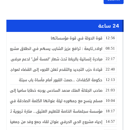
24 ساعة
قوة الدولة في قوة مؤسساتها
12:56
اولاد_تايمة : ترافع عزيز الشايب يسهم في انطلاق مشروع مائي
08:51
مبادرة إنسانية بالرباط تحت شعار “لمسة أمل” لدعم مرضى السرط
22:17
قيادة حزب التجديد والتقدم تعلن اللجوء إلى القضاء لمواجهة ما
22:40
حكومة الكفاءات …صمت القبور أمام مأساة باب سبتة
12:13
صاحب الجلالة الملك محمد السادس يوجه خطابا ساميا إلى الأمة 
21:03
مسلم ينسج مع جمهوره ليلة عنوانها الكلمة الصادقة في مهرجا
10:04
مؤسسة سجلماسة الخاصة للتعليم العتيق… منارة تربوية تجمع بين
18:17
إحياء مشروع الحي الحرفي عنوان لقاء جمع وفد من جمعية التضامن 
14:57