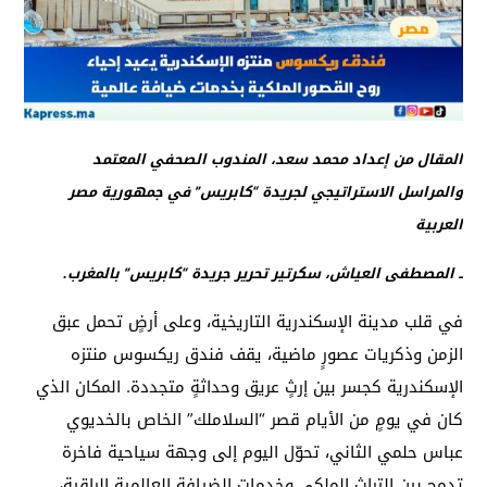
المقال من إعداد محمد سعد، المندوب الصحفي المعتمد
والمراسل الاستراتيجي لجريدة “كابريس” في جمهورية مصر
العربية
ــ المصطفى العياش، سكرتير تحرير جريدة “كابريس” بالمغرب.
في قلب مدينة الإسكندرية التاريخية، وعلى أرضٍ تحمل عبق
الزمن وذكريات عصورٍ ماضية، يقف فندق ريكسوس منتزه
الإسكندرية كجسر بين إرثٍ عريق وحداثةٍ متجددة. المكان الذي
كان في يومٍ من الأيام قصر “السلاملك” الخاص بالخديوي
عباس حلمي الثاني، تحوّل اليوم إلى وجهة سياحية فاخرة
تدمج بين التراث الملكي وخدمات الضيافة العالمية الراقية،