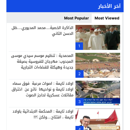
مؤسسة سجلماسة الخاصة للتعليم العتيق… منارة تربوية تجمع بين
18:17
آخر الأخبار
إحياء مشروع الحي الحرفي عنوان لقاء جمع وفد من جمعية التضامن 
14:57
Most Popular
Most Viewed
بن كيران يهاجم “البام”: “حزب الفساد وقياداته انتهى ببعضها 
14:24
الذاكرة الخصبة….محمد المديوري….ظل
الحسن الثاني
كمال محرر يقود استئنافية تارودانت: مسار قضائي راسخ ورؤية أك
11:33
حبشان وكيلاً عاماً بتارودانت: ترقية جديدة في الحركة القضائية (ب
1
11:05
المحمدية : تنظيم موسم سيدي موسى
المجدوب: مهرجان للفروسية بصيغة
جديدة وهيكلة للفضاءات التجارية
2
اولاد تايمة : اصوات مرعبة فوق سماء
اولاد تايمة و نواحيها ناتج عن اختراق
مقاتلات عسكرية لحاجز الصوت
3
اولاد تايمة : المحكمة الابتدائية باولاد
تايمة ، افتتاح….ولكن ؟!!
4