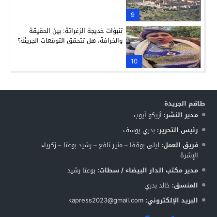
9
تنبؤات خديجة الزغراتة: بين الحقيقة
والخرافة، هل تتحقق التوقعات الجريئة؟
10
طاقم الجريدة
مدير النشر:
أزيكو أيوب
رئيس التحرير:
بدري يوسف
فريق العمل:
ليلى بوقفا – منير نافع – رشيد بوعتا – زكرياء
الإشرة
مدير مكتب الدار البيضاء / سطات:
بوعتا رشيد
المنسق:
خالد بدري
البريد الإلكتروني:
kapress2023@gmail.com