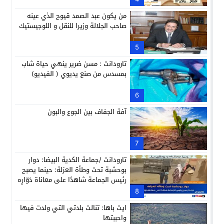
من يكون عبد الصمد قيوح الذي عينه
صاحب الجلالة وزيرا للنقل و اللوجيستيك
5
تارودانت : مسن ضرير ينهي حياة شاب
بمسدس من صنع يديوي ( الفيديو)
6
آفة الجفاف بين الجوع والبون
7
تارودانت /جماعة الكدية البيضا: دوار
بوحشبة تحت وطأة العزلة: حينما يصبح
رئيس الجماعة شاهدًا على معاناة دَوّارِه
8
ايت باها: تنالت بلدتي التي ولدت فيها
واحببتها