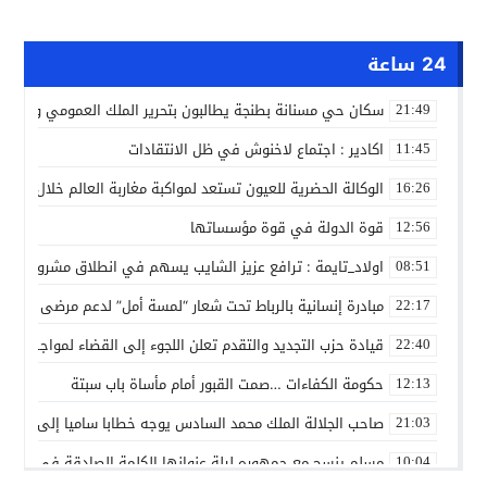
24 ساعة
سكان حي مسنانة بطنجة يطالبون بتحرير الملك العمومي وتأمين
21:49
اكادير : اجتماع لاخنوش في ظل الانتقادات
11:45
الوكالة الحضرية للعيون تستعد لمواكبة مغاربة العالم خلال مقا
16:26
قوة الدولة في قوة مؤسساتها
12:56
اولاد_تايمة : ترافع عزيز الشايب يسهم في انطلاق مشروع مائي
08:51
مبادرة إنسانية بالرباط تحت شعار “لمسة أمل” لدعم مرضى السرط
22:17
قيادة حزب التجديد والتقدم تعلن اللجوء إلى القضاء لمواجهة ما
22:40
حكومة الكفاءات …صمت القبور أمام مأساة باب سبتة
12:13
صاحب الجلالة الملك محمد السادس يوجه خطابا ساميا إلى الأمة 
21:03
مسلم ينسج مع جمهوره ليلة عنوانها الكلمة الصادقة في مهرجا
10:04