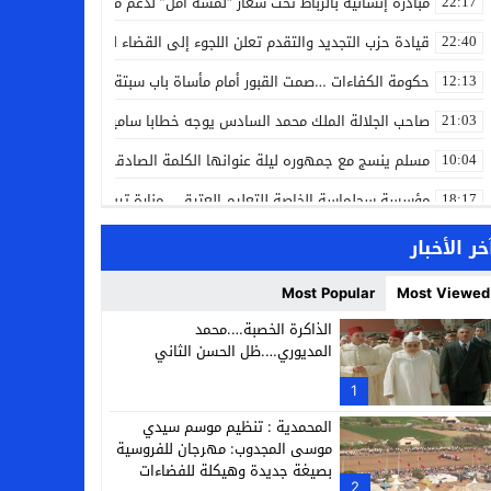
مبادرة إنسانية بالرباط تحت شعار “لمسة أمل” لدعم مرضى السرطان
22:17
قيادة حزب التجديد والتقدم تعلن اللجوء إلى القضاء لمواجهة ما وصفته
22:40
حكومة الكفاءات …صمت القبور أمام مأساة باب سبتة
12:13
صاحب الجلالة الملك محمد السادس يوجه خطابا ساميا إلى الأمة بمناسبة
21:03
مسلم ينسج مع جمهوره ليلة عنوانها الكلمة الصادقة في مهرجان إفرا
10:04
مؤسسة سجلماسة الخاصة للتعليم العتيق… منارة تربوية تجمع بين أصالة
18:17
إحياء مشروع الحي الحرفي عنوان لقاء جمع وفد من جمعية التضامن للحرفيي
14:57
خر الأخبار
بن كيران يهاجم “البام”: “حزب الفساد وقياداته انتهى ببعضها في الس
14:24
Most Popular
Most Viewed
كمال محرر يقود استئنافية تارودانت: مسار قضائي راسخ ورؤية أكاديمية
11:33
الذاكرة الخصبة….محمد
المديوري….ظل الحسن الثاني
حبشان وكيلاً عاماً بتارودانت: ترقية جديدة في الحركة القضائية (بورتريه)
11:05
1
حزب الديمقراطيين الجدد يؤسس منظمتي شباب ونساء الصحراء بالعيون
21:28
المحمدية : تنظيم موسم سيدي
موسى المجدوب: مهرجان للفروسية
بصيغة جديدة وهيكلة للفضاءات
2