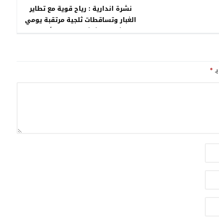
نشرة اندارية : رياح قوية مع تطاير
الغبار وتساقطات ثلجية مرتقبة يومي
الإثنين والثلاثاء بعدد من أقاليم
المملكة
بـ
*