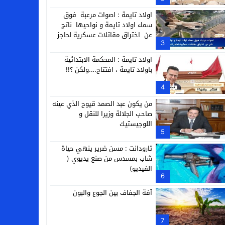
التجارية
اولاد تايمة : اصوات مرعبة فوق
سماء اولاد تايمة و نواحيها ناتج
عن اختراق مقاتلات عسكرية لحاجز
3
الصوت
اولاد تايمة : المحكمة الابتدائية
باولاد تايمة ، افتتاح….ولكن ؟!!
4
من يكون عبد الصمد قيوح الذي عينه
صاحب الجلالة وزيرا للنقل و
اللوجيستيك
5
تارودانت : مسن ضرير ينهي حياة
شاب بمسدس من صنع يديوي (
الفيديو)
6
آفة الجفاف بين الجوع والبون
7