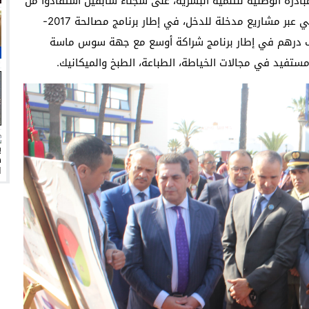
بادرة الوطنية للتنمية البشرية، على سجناء سابقين استفادوا من
مواكبة المؤسسة والمبادرة لتسهيل اندماجهم المجتمعي عبر مشاريع مدخلة للدخل، في إطار برنامج مصالحة 2017-
لمقتنيات التي خصصت لها ميزانية تناهز 850 ألف درهم في إطار برنامج شراكة أوسع مع جهة سوس ماسة