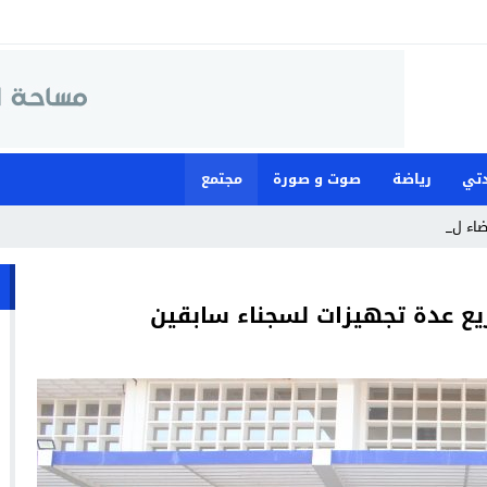
تي
رياضة
صوت و صورة
مجتمع
قضاء لمواجهة ما وصفته _
زيع عدة تجهيزات لسجناء سابقين