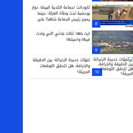
تارودانت /جماعة الكدية البيضا: دوار
بوحشبة تحت وطأة العزلة: حينما
يصبح رئيس الجماعة شاهدًا على
8
معاناة دَوّارِه
ايت باها: تنالت بلدتي التي ولدت
فيها واحببتها
9
تنبؤات خديجة الزغراتة: بين الحقيقة
والخرافة، هل تتحقق التوقعات
الجريئة؟
10