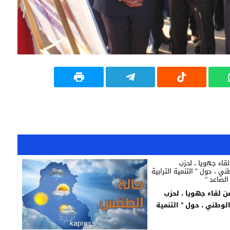
ن لقاء جهويا ، لحزب
لوطني ، حول ” التنمية
هانات المغرب الصاعد “