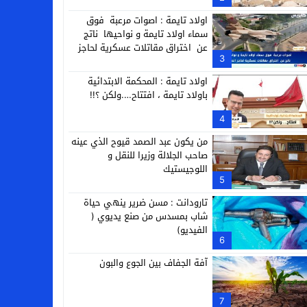
التجارية
اولاد تايمة : اصوات مرعبة فوق
سماء اولاد تايمة و نواحيها ناتج
عن اختراق مقاتلات عسكرية لحاجز
3
الصوت
اولاد تايمة : المحكمة الابتدائية
باولاد تايمة ، افتتاح….ولكن ؟!!
4
من يكون عبد الصمد قيوح الذي عينه
صاحب الجلالة وزيرا للنقل و
اللوجيستيك
5
تارودانت : مسن ضرير ينهي حياة
شاب بمسدس من صنع يديوي (
الفيديو)
6
آفة الجفاف بين الجوع والبون
7