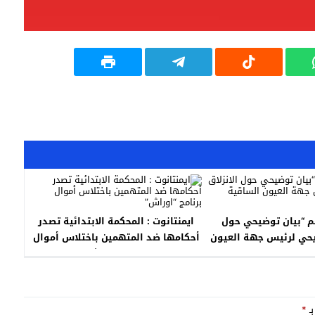
 “بيان توضيحي حول
ايمنتانوت : المحكمة الابتدائية تصدر
ريحي لرئيس جهة العيون
أحكامها ضد المتهمين باختلاس أموال
قية الحمراء”
برنامج “اوراش”
بـ
*