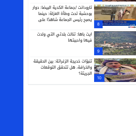
تارودانت /جماعة الكدية البيضا: دوار
بوحشبة تحت وطأة العزلة: حينما
يصبح رئيس الجماعة شاهدًا على
8
معاناة دَوّارِه
ايت باها: تنالت بلدتي التي ولدت
فيها واحببتها
9
تنبؤات خديجة الزغراتة: بين الحقيقة
والخرافة، هل تتحقق التوقعات
الجريئة؟
10