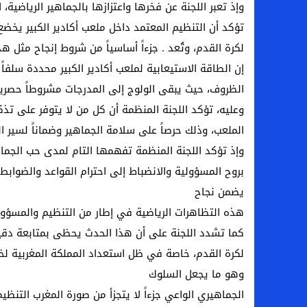
وإذ تعبر اللجنة عن فخرها واعتزازها بالجماهير الرياضية،
تؤكد أن التنظيم المعتمد داخل ملعب أكادير الكبير يخضع 
لكرة القدم، وتُعد . جزءاً أساسياً من شروط إنجاح مثل ه
إن الطاقة الاستيعابية لملعب أكادير الكبير محددة سلف
الظروف، حيث يبقى الولوج إلى المدرجات مشروطاً حصرياً 
وعليه، تؤكد اللجنة المنظمة أن كل من لا يتوفر على تذك
الملعب، وذلك حرصاً على سلامة الجماهير وضماناً لسير ا
وإذ تؤكد اللجنة المنظمة تفهمها التام لمدى حب الجماهي
بروح المسؤولية والانضباط إلى احترام القواعد والضوابط 
يضمن نجاح
هذه التظاهرات الرياضية في إطار من التنظيم والمسؤولي
كما تشدد اللجنة على أن هذا الحدث يحظى بمتابعة دقيقة
وهو ما يجعل السلوك
الجماهيري الواعي جزءاً لا يتجزأ من صورة المغرب التنظيم