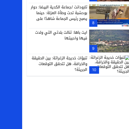
تارودانت /جماعة الكدية البيضا: دوار
بوحشبة تحت وطأة العزلة: حينما
يصبح رئيس الجماعة شاهدًا على
8
معاناة دَوّارِه
ايت باها: تنالت بلدتي التي ولدت
فيها واحببتها
9
تنبؤات خديجة الزغراتة: بين الحقيقة
والخرافة، هل تتحقق التوقعات
الجريئة؟
10