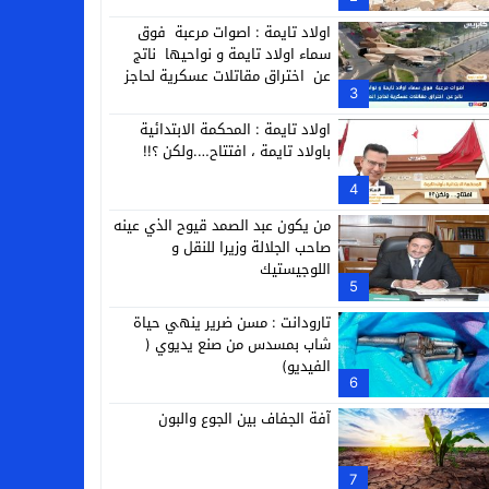
التجارية
اولاد تايمة : اصوات مرعبة فوق
سماء اولاد تايمة و نواحيها ناتج
عن اختراق مقاتلات عسكرية لحاجز
3
الصوت
اولاد تايمة : المحكمة الابتدائية
باولاد تايمة ، افتتاح….ولكن ؟!!
4
من يكون عبد الصمد قيوح الذي عينه
صاحب الجلالة وزيرا للنقل و
اللوجيستيك
5
تارودانت : مسن ضرير ينهي حياة
شاب بمسدس من صنع يديوي (
الفيديو)
6
آفة الجفاف بين الجوع والبون
7