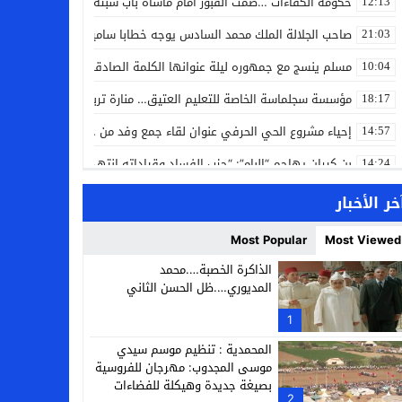
حكومة الكفاءات …صمت القبور أمام مأساة باب سبتة
12:13
صاحب الجلالة الملك محمد السادس يوجه خطابا ساميا إلى الأمة بمناسبة
21:03
مسلم ينسج مع جمهوره ليلة عنوانها الكلمة الصادقة في مهرجان إفرا
10:04
مؤسسة سجلماسة الخاصة للتعليم العتيق… منارة تربوية تجمع بين أصالة
18:17
إحياء مشروع الحي الحرفي عنوان لقاء جمع وفد من جمعية التضامن للحرفيي
14:57
بن كيران يهاجم “البام”: “حزب الفساد وقياداته انتهى ببعضها في الس
14:24
كمال محرر يقود استئنافية تارودانت: مسار قضائي راسخ ورؤية أكاديمية
11:33
خر الأخبار
حبشان وكيلاً عاماً بتارودانت: ترقية جديدة في الحركة القضائية (بورتريه)
11:05
Most Popular
Most Viewed
حزب الديمقراطيين الجدد يؤسس منظمتي شباب ونساء الصحراء بالعيون
21:28
الذاكرة الخصبة….محمد
المديوري….ظل الحسن الثاني
عطش أولاد تايمة وسياسة “الحبة والقبة”: هل أصبح الماء إنجازاً بطولياً؟
13:37
1
انطلاق فعاليات الدورة 12 لمعرض المنتوجات المحلية بأكادير SIPTA (فيديو)
12:25
المحمدية : تنظيم موسم سيدي
موسى المجدوب: مهرجان للفروسية
بصيغة جديدة وهيكلة للفضاءات
2