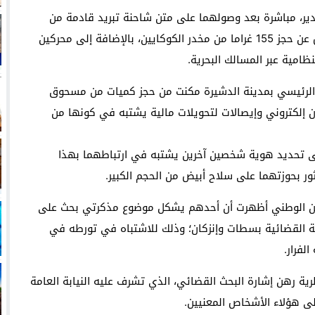
دير، مباشرة بعد وصولهما على متن شاحنة تبريد قادمة من
إحدى مدن شمال المملكة، حيث أسفرت إجراءات التفتيش عن حجز 155 غراما من مخدر الكوكايين، بالإضافة إلى محركين
امية عبر المسالك البحرية.
ه الرئيسي بمدينة الدشيرة مكنت من حجز كميات من مسحوق
ن إلكتروني وإيصالات لتحويلات مالية يشتبه في كونها من
لى تحديد هوية شخصين آخرين يشتبه في ارتباطهما بهذا
ور بحوزتهما على سلاح أبيض من الحجم الكبير.
لأمن الوطني أظهرت أن أحدهم يشكل موضوع مذكرتي بحث على
 القضائية بسطات وإنزكان؛ وذلك للاشتباه في تورطه في
لفرار.
رية رهن إشارة البحث القضائي، الذي تشرف عليه النيابة العامة
لى هؤلاء الأشخاص المعنيين.