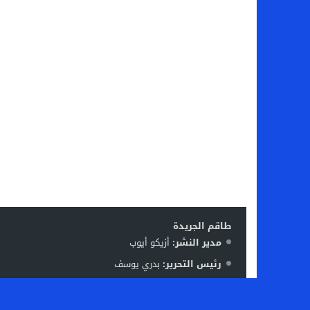
طاقم الجريدة
مدير النشر:
أزيكو أيوب
رئيس التحرير:
بدري يوسف
فريق العمل:
ليلى بوقفا – منير نافع – رشيد بوعتا – زكرياء
الإشرة