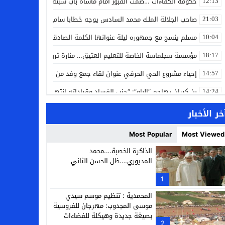
حكومة الكفاءات …صمت القبور أمام مأساة باب سبتة
12:13
صاحب الجلالة الملك محمد السادس يوجه خطابا ساميا إلى الأمة بمناسبة
21:03
مسلم ينسج مع جمهوره ليلة عنوانها الكلمة الصادقة في مهرجان إفرا
10:04
مؤسسة سجلماسة الخاصة للتعليم العتيق… منارة تربوية تجمع بين أصالة
18:17
إحياء مشروع الحي الحرفي عنوان لقاء جمع وفد من جمعية التضامن للحرفيي
14:57
بن كيران يهاجم “البام”: “حزب الفساد وقياداته انتهى ببعضها في الس
14:24
كمال محرر يقود استئنافية تارودانت: مسار قضائي راسخ ورؤية أكاديمية
11:33
خر الأخبار
حبشان وكيلاً عاماً بتارودانت: ترقية جديدة في الحركة القضائية (بورتريه)
11:05
Most Popular
Most Viewed
حزب الديمقراطيين الجدد يؤسس منظمتي شباب ونساء الصحراء بالعيون
21:28
الذاكرة الخصبة….محمد
المديوري….ظل الحسن الثاني
عطش أولاد تايمة وسياسة “الحبة والقبة”: هل أصبح الماء إنجازاً بطولياً؟
13:37
1
انطلاق فعاليات الدورة 12 لمعرض المنتوجات المحلية بأكادير SIPTA (فيديو)
12:25
المحمدية : تنظيم موسم سيدي
موسى المجدوب: مهرجان للفروسية
بصيغة جديدة وهيكلة للفضاءات
2