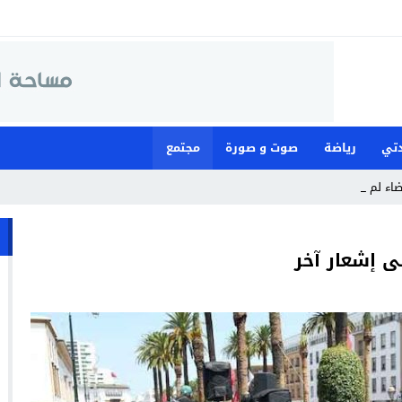
تي
رياضة
صوت و صورة
مجتمع
قضاء لمواجهة ما وصف _
ى إشعار آخر