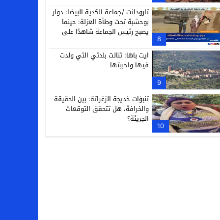
تارودانت /جماعة الكدية البيضا: دوار
بوحشبة تحت وطأة العزلة: حينما
يصبح رئيس الجماعة شاهدًا على
8
معاناة دَوّارِه
ايت باها: تنالت بلدتي التي ولدت
فيها واحببتها
9
تنبؤات خديجة الزغراتة: بين الحقيقة
والخرافة، هل تتحقق التوقعات
الجريئة؟
10