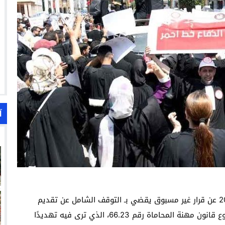
آ
أعلنت جمعية هيئات المحامين بالمغرب يوم 31 يناير 2026 عن قرار غير مسبوق يقضي بـ التوقف الشامل عن تقديم
الخدمات المهنية إلى إشعار آخر، تعبيرًا عن رفضها لمشروع قانون مهنة المحاماة رقم 66.23، الذي ترى فيه تهديدًا