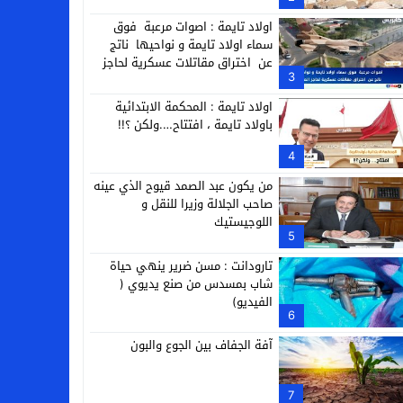
التجارية
اولاد تايمة : اصوات مرعبة فوق
سماء اولاد تايمة و نواحيها ناتج
عن اختراق مقاتلات عسكرية لحاجز
3
الصوت
اولاد تايمة : المحكمة الابتدائية
باولاد تايمة ، افتتاح….ولكن ؟!!
4
من يكون عبد الصمد قيوح الذي عينه
صاحب الجلالة وزيرا للنقل و
اللوجيستيك
5
تارودانت : مسن ضرير ينهي حياة
شاب بمسدس من صنع يديوي (
الفيديو)
6
آفة الجفاف بين الجوع والبون
7