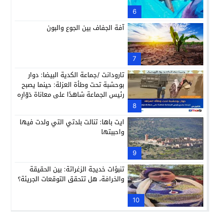
6
آفة الجفاف بين الجوع والبون
7
تارودانت /جماعة الكدية البيضا: دوار
بوحشبة تحت وطأة العزلة: حينما يصبح
رئيس الجماعة شاهدًا على معاناة دَوّارِه
8
ايت باها: تنالت بلدتي التي ولدت فيها
واحببتها
9
تنبؤات خديجة الزغراتة: بين الحقيقة
والخرافة، هل تتحقق التوقعات الجريئة؟
10