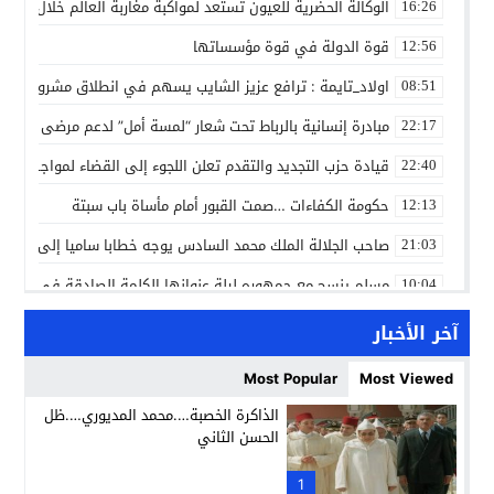
الوكالة الحضرية للعيون تستعد لمواكبة مغاربة العالم خلال مقا
16:26
قوة الدولة في قوة مؤسساتها
12:56
اولاد_تايمة : ترافع عزيز الشايب يسهم في انطلاق مشروع مائي
08:51
مبادرة إنسانية بالرباط تحت شعار “لمسة أمل” لدعم مرضى السرط
22:17
قيادة حزب التجديد والتقدم تعلن اللجوء إلى القضاء لمواجهة ما
22:40
حكومة الكفاءات …صمت القبور أمام مأساة باب سبتة
12:13
صاحب الجلالة الملك محمد السادس يوجه خطابا ساميا إلى الأمة 
21:03
مسلم ينسج مع جمهوره ليلة عنوانها الكلمة الصادقة في مهرجا
10:04
مؤسسة سجلماسة الخاصة للتعليم العتيق… منارة تربوية تجمع بين
18:17
آخر الأخبار
إحياء مشروع الحي الحرفي عنوان لقاء جمع وفد من جمعية التضامن 
14:57
Most Popular
Most Viewed
بن كيران يهاجم “البام”: “حزب الفساد وقياداته انتهى ببعضها 
14:24
الذاكرة الخصبة….محمد المديوري….ظل
الحسن الثاني
كمال محرر يقود استئنافية تارودانت: مسار قضائي راسخ ورؤية أك
11:33
حبشان وكيلاً عاماً بتارودانت: ترقية جديدة في الحركة القضائية (ب
1
11:05