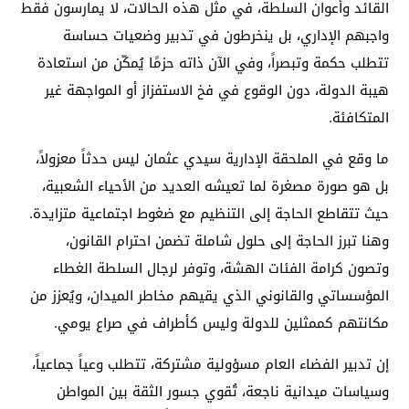
القائد وأعوان السلطة، في مثل هذه الحالات، لا يمارسون فقط
واجبهم الإداري، بل ينخرطون في تدبير وضعيات حساسة
تتطلب حكمة وتبصراً، وفي الآن ذاته حزمًا يُمكّن من استعادة
هيبة الدولة، دون الوقوع في فخ الاستفزاز أو المواجهة غير
المتكافئة.
ما وقع في الملحقة الإدارية سيدي عثمان ليس حدثاً معزولاً،
بل هو صورة مصغرة لما تعيشه العديد من الأحياء الشعبية،
حيث تتقاطع الحاجة إلى التنظيم مع ضغوط اجتماعية متزايدة.
وهنا تبرز الحاجة إلى حلول شاملة تضمن احترام القانون،
وتصون كرامة الفئات الهشة، وتوفر لرجال السلطة الغطاء
المؤسساتي والقانوني الذي يقيهم مخاطر الميدان، ويُعزز من
مكانتهم كممثلين للدولة وليس كأطراف في صراع يومي.
إن تدبير الفضاء العام مسؤولية مشتركة، تتطلب وعياً جماعياً،
وسياسات ميدانية ناجعة، تُقوي جسور الثقة بين المواطن