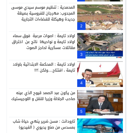
المحمدية : تنظيم موسم سيدي موسى
المجدوب: مهرجان للفروسية بصيغة
جديدة وهيكلة للفضاءات التجارية
2
اولاد تايمة : اصوات مرعبة فوق سماء
اولاد تايمة و نواحيها ناتج عن اختراق
مقاتلات عسكرية لحاجز الصوت
3
اولاد تايمة : المحكمة الابتدائية باولاد
تايمة ، افتتاح….ولكن ؟!!
4
من يكون عبد الصمد قيوح الذي عينه
صاحب الجلالة وزيرا للنقل و اللوجيستيك
5
تارودانت : مسن ضرير ينهي حياة شاب
بمسدس من صنع يديوي ( الفيديو)