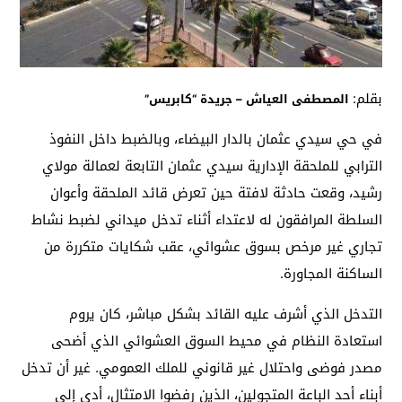
بقلم:
المصطفى العياش – جريدة “كابريس”
في حي سيدي عثمان بالدار البيضاء، وبالضبط داخل النفوذ
الترابي للملحقة الإدارية سيدي عثمان التابعة لعمالة مولاي
رشيد، وقعت حادثة لافتة حين تعرض قائد الملحقة وأعوان
السلطة المرافقون له لاعتداء أثناء تدخل ميداني لضبط نشاط
تجاري غير مرخص بسوق عشوائي، عقب شكايات متكررة من
الساكنة المجاورة.
التدخل الذي أشرف عليه القائد بشكل مباشر، كان يروم
استعادة النظام في محيط السوق العشوائي الذي أضحى
مصدر فوضى واحتلال غير قانوني للملك العمومي. غير أن تدخل
أبناء أحد الباعة المتجولين، الذين رفضوا الامتثال، أدى إلى