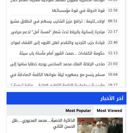
قوة الدولة في قوة مؤسساتها
12:56
اولاد_تايمة : ترافع عزيز الشايب يسهم في انطلاق مشروع مائي
08:51
مبادرة إنسانية بالرباط تحت شعار “لمسة أمل” لدعم مرضى السرط
22:17
قيادة حزب التجديد والتقدم تعلن اللجوء إلى القضاء لمواجهة ما
22:40
حكومة الكفاءات …صمت القبور أمام مأساة باب سبتة
12:13
صاحب الجلالة الملك محمد السادس يوجه خطابا ساميا إلى الأمة 
21:03
مسلم ينسج مع جمهوره ليلة عنوانها الكلمة الصادقة في مهرجا
10:04
مؤسسة سجلماسة الخاصة للتعليم العتيق… منارة تربوية تجمع بين
18:17
إحياء مشروع الحي الحرفي عنوان لقاء جمع وفد من جمعية التضامن 
14:57
آخر الأخبار
بن كيران يهاجم “البام”: “حزب الفساد وقياداته انتهى ببعضها 
14:24
Most Popular
Most Viewed
كمال محرر يقود استئنافية تارودانت: مسار قضائي راسخ ورؤية أك
11:33
الذاكرة الخصبة….محمد المديوري….ظل
الحسن الثاني
حبشان وكيلاً عاماً بتارودانت: ترقية جديدة في الحركة القضائية (ب
11:05