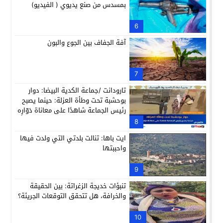
بمسدس من صنع يديوي ( الفيديو)
6
آفة الجفاف بين الجوع والبون
7
تارودانت /جماعة الكدية البيضا: دوار
بوحشبة تحت وطأة العزلة: حينما يصبح
رئيس الجماعة شاهدًا على معاناة دَوّارِه
8
ايت باها: تنالت بلدتي التي ولدت فيها
واحببتها
9
تنبؤات خديجة الزغراتة: بين الحقيقة
والخرافة، هل تتحقق التوقعات الجريئة؟
10