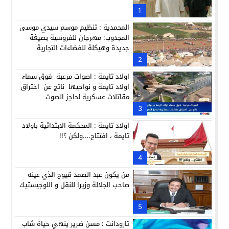
حزب الديمقراطيين الجدد يؤسس منظمتي شباب ونساء الصحراء با
1
21:28
المحمدية : تنظيم موسم سيدي موسى
المجدوب: مهرجان للفروسية بصيغة
جديدة وهيكلة للفضاءات التجارية
2
اولاد تايمة : اصوات مرعبة فوق سماء
اولاد تايمة و نواحيها ناتج عن اختراق
مقاتلات عسكرية لحاجز الصوت
3
اولاد تايمة : المحكمة الابتدائية باولاد
تايمة ، افتتاح….ولكن ؟!!
4
من يكون عبد الصمد قيوح الذي عينه
صاحب الجلالة وزيرا للنقل و اللوجيستيك
5
تارودانت : مسن ضرير ينهي حياة شاب