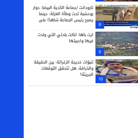
تارودانت /جماعة الكدية البيضا: دوار
بوحشبة تحت وطأة العزلة: حينما
يصبح رئيس الجماعة شاهدًا على
8
معاناة دَوّارِه
ايت باها: تنالت بلدتي التي ولدت
فيها واحببتها
9
تنبؤات خديجة الزغراتة: بين الحقيقة
والخرافة، هل تتحقق التوقعات
الجريئة؟
10