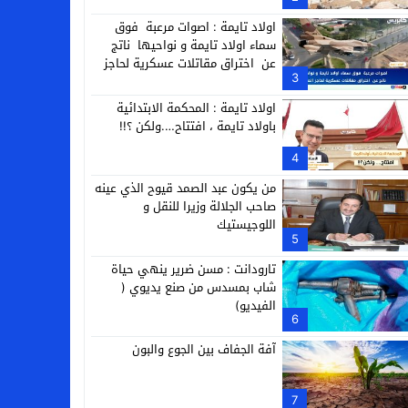
التجارية
اولاد تايمة : اصوات مرعبة فوق
سماء اولاد تايمة و نواحيها ناتج
عن اختراق مقاتلات عسكرية لحاجز
3
الصوت
اولاد تايمة : المحكمة الابتدائية
باولاد تايمة ، افتتاح….ولكن ؟!!
4
من يكون عبد الصمد قيوح الذي عينه
صاحب الجلالة وزيرا للنقل و
اللوجيستيك
5
تارودانت : مسن ضرير ينهي حياة
شاب بمسدس من صنع يديوي (
الفيديو)
6
آفة الجفاف بين الجوع والبون
7