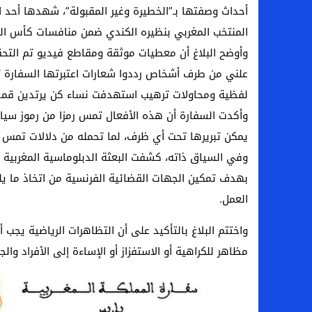
أحداث وصفتها بـ”الخطيرة وغير المقبولة”، شهدها أحد ا
المنتخب المغربي بنظيره الكندي ضمن منافسات كأس العالم 2026، وفق ما جاء في بلاغ رسمي صادر عن 
وأوضح البلاغ أن معطيات موثقة ومقاطع فيديو تم التح
علني من طرف أشخاص رددوا شعارات اعتبرتها السفارة تح
لفظية ومحاولات ترهيب استهدفت نساء كن يرتدين قمصا
وأكدت السفارة أن هذه الأفعال تمس رمزا من رموز سياد
يمكن تبريرها تحت أي ظرف، لما تحمله من دلالات تمس ق
وفي السياق ذاته، كشفت البعثة الدبلوماسية المغربية أنه
بهدف تمكين الجهات القضائية الفرنسية من اتخاذ ما يلز
العمل.
واختتم البلاغ بالتأكيد على أن التظاهرات الرياضية يجب 
مظاهر للكراهية أو الاستفزاز أو الإساءة إلى الأفراد والج