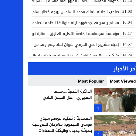
حكومة الكفاءات …صمت القبور أمام مأساة باب سبتة
12:13
صاحب الجلالة الملك محمد السادس يوجه خطابا ساميا إلى الأمة بمناسبة
21:03
مسلم ينسج مع جمهوره ليلة عنوانها الكلمة الصادقة في مهرجان إفرا
10:04
مؤسسة سجلماسة الخاصة للتعليم العتيق… منارة تربوية تجمع بين أصالة
18:17
إحياء مشروع الحي الحرفي عنوان لقاء جمع وفد من جمعية التضامن للحرفيي
14:57
بن كيران يهاجم “البام”: “حزب الفساد وقياداته انتهى ببعضها في الس
14:24
كمال محرر يقود استئنافية تارودانت: مسار قضائي راسخ ورؤية أكاديمية
11:33
خر الأخبار
حبشان وكيلاً عاماً بتارودانت: ترقية جديدة في الحركة القضائية (بورتريه)
11:05
Most Popular
Most Viewed
حزب الديمقراطيين الجدد يؤسس منظمتي شباب ونساء الصحراء بالعيون
21:28
الذاكرة الخصبة….محمد
المديوري….ظل الحسن الثاني
عطش أولاد تايمة وسياسة “الحبة والقبة”: هل أصبح الماء إنجازاً بطولياً؟
13:37
1
انطلاق فعاليات الدورة 12 لمعرض المنتوجات المحلية بأكادير SIPTA (فيديو)
12:25
المحمدية : تنظيم موسم سيدي
موسى المجدوب: مهرجان للفروسية
بصيغة جديدة وهيكلة للفضاءات
2