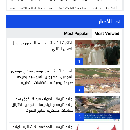
بن كيران يهاجم “البام”: “حزب الفساد وقياداته انتهى ببعضها 
14:24
كمال محرر يقود استئنافية تارودانت: مسار قضائي راسخ ورؤية أك
11:33
آخر الأخبار
حبشان وكيلاً عاماً بتارودانت: ترقية جديدة في الحركة القضائية (ب
11:05
Most Popular
Most Viewed
حزب الديمقراطيين الجدد يؤسس منظمتي شباب ونساء الصحراء با
21:28
الذاكرة الخصبة….محمد المديوري….ظل
الحسن الثاني
عطش أولاد تايمة وسياسة “الحبة والقبة”: هل أصبح الماء إنجازاً بط
13:37
انطلاق فعاليات الدورة 12 لمعرض المنتوجات المحلية بأكادير SIPTA (فيديو)
1
12:25
المحمدية : تنظيم موسم سيدي موسى
المجدوب: مهرجان للفروسية بصيغة
جديدة وهيكلة للفضاءات التجارية
2
اولاد تايمة : اصوات مرعبة فوق سماء
اولاد تايمة و نواحيها ناتج عن اختراق
مقاتلات عسكرية لحاجز الصوت
3
اولاد تايمة : المحكمة الابتدائية باولاد