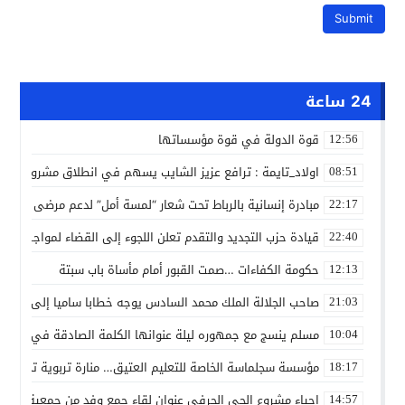
24 ساعة
قوة الدولة في قوة مؤسساتها
12:56
اولاد_تايمة : ترافع عزيز الشايب يسهم في انطلاق مشروع مائي
08:51
مبادرة إنسانية بالرباط تحت شعار “لمسة أمل” لدعم مرضى السرط
22:17
قيادة حزب التجديد والتقدم تعلن اللجوء إلى القضاء لمواجهة ما
22:40
حكومة الكفاءات …صمت القبور أمام مأساة باب سبتة
12:13
صاحب الجلالة الملك محمد السادس يوجه خطابا ساميا إلى الأمة 
21:03
مسلم ينسج مع جمهوره ليلة عنوانها الكلمة الصادقة في مهرجا
10:04
مؤسسة سجلماسة الخاصة للتعليم العتيق… منارة تربوية تجمع بين
18:17
إحياء مشروع الحي الحرفي عنوان لقاء جمع وفد من جمعية التضامن 
14:57