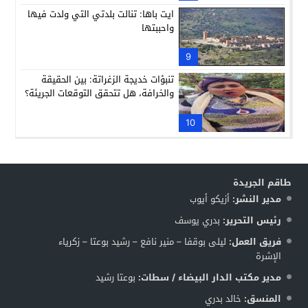
ايت باها: تنالت بلدتي التي ولدت فيها
واحببتها
9
تنبؤات خديجة الزغراتة: بين الحقيقة
والخرافة، هل تتحقق التوقعات الجريئة؟
10
طاقم الجريدة
مدير النشر:
أزيكو أيوب
رئيس التحرير:
بدري يوسف
فريق العمل:
ليلى بوقفا – منير نافع – رشيد بوعتا – زكرياء
الإشرة
مدير مكتب الدار البيضاء / سطات:
بوعتا رشيد
المنسق:
خالد بدري