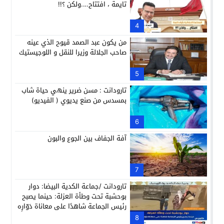
تايمة ، افتتاح….ولكن ؟!!
4
من يكون عبد الصمد قيوح الذي عينه
صاحب الجلالة وزيرا للنقل و اللوجيستيك
5
تارودانت : مسن ضرير ينهي حياة شاب
بمسدس من صنع يديوي ( الفيديو)
6
آفة الجفاف بين الجوع والبون
7
تارودانت /جماعة الكدية البيضا: دوار
بوحشبة تحت وطأة العزلة: حينما يصبح
رئيس الجماعة شاهدًا على معاناة دَوّارِه
8