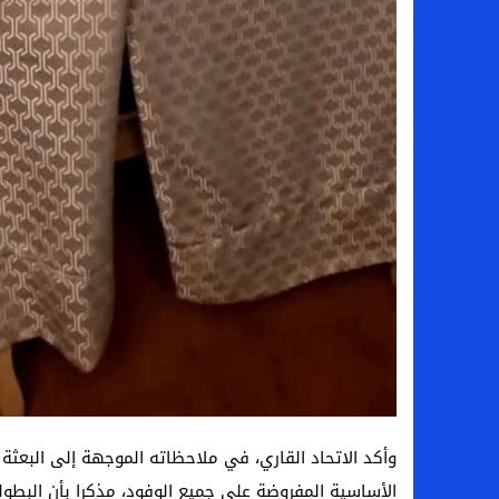
وأكد الاتحاد القاري، في ملاحظاته الموجهة إلى البعثة ال
الأساسية المفروضة على جميع الوفود، مذكرا بأن البطول