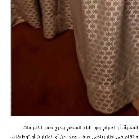
معنية، أن احترام رموز البلد المنظم يندرج ضمن الالتزامات
ة تقام في إطار رياضي صرف، بعيدا عن أي اعتبارات أو توظيفات