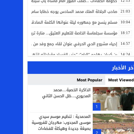
حكومة الكفاءات …صمت القبور أمام مأساة باب سبتة
12:13
صاحب الجلالة الملك محمد السادس يوجه خطابا ساميا إلى الأمة بمناسبة
21:03
مسلم ينسج مع جمهوره ليلة عنوانها الكلمة الصادقة في مهرجان إفرا
10:04
مؤسسة سجلماسة الخاصة للتعليم العتيق… منارة تربوية تجمع بين أصالة
18:17
إحياء مشروع الحي الحرفي عنوان لقاء جمع وفد من جمعية التضامن للحرفيي
14:57
بن كيران يهاجم “البام”: “حزب الفساد وقياداته انتهى ببعضها في الس
14:24
كمال محرر يقود استئنافية تارودانت: مسار قضائي راسخ ورؤية أكاديمية
11:33
خر الأخبار
حبشان وكيلاً عاماً بتارودانت: ترقية جديدة في الحركة القضائية (بورتريه)
11:05
Most Popular
Most Viewed
حزب الديمقراطيين الجدد يؤسس منظمتي شباب ونساء الصحراء بالعيون
21:28
الذاكرة الخصبة….محمد
المديوري….ظل الحسن الثاني
عطش أولاد تايمة وسياسة “الحبة والقبة”: هل أصبح الماء إنجازاً بطولياً؟
13:37
1
انطلاق فعاليات الدورة 12 لمعرض المنتوجات المحلية بأكادير SIPTA (فيديو)
12:25
المحمدية : تنظيم موسم سيدي
موسى المجدوب: مهرجان للفروسية
بصيغة جديدة وهيكلة للفضاءات
2