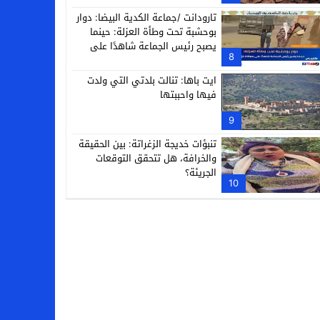
تارودانت /جماعة الكدية البيضا: دوار
بوحشبة تحت وطأة العزلة: حينما
يصبح رئيس الجماعة شاهدًا على
8
معاناة دَوّارِه
ايت باها: تنالت بلدتي التي ولدت
فيها واحببتها
9
تنبؤات خديجة الزغراتة: بين الحقيقة
والخرافة، هل تتحقق التوقعات
الجريئة؟
10