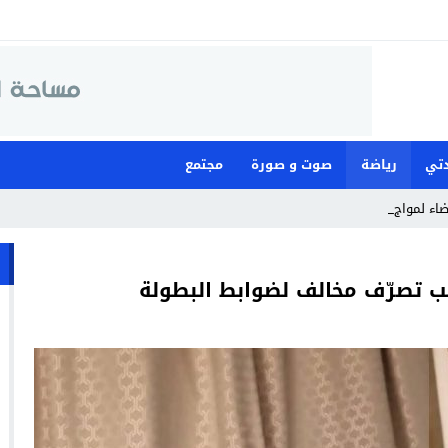
تي
رياضة
صوت و صورة
مجتمع
ضاء لمواجهة ما وصفته بـ”العبث” _
بب تصرّف مخالف لضوابط البطولة