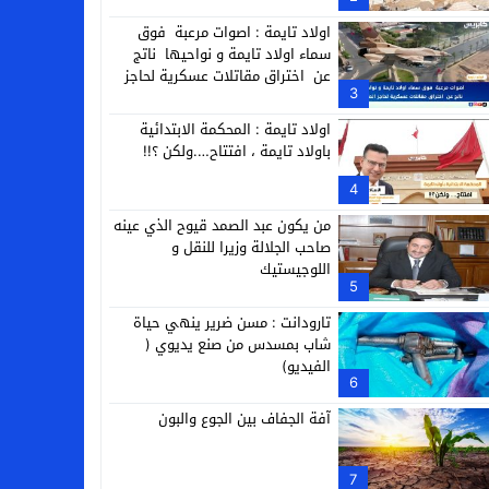
التجارية
اولاد تايمة : اصوات مرعبة فوق
سماء اولاد تايمة و نواحيها ناتج
عن اختراق مقاتلات عسكرية لحاجز
3
الصوت
اولاد تايمة : المحكمة الابتدائية
باولاد تايمة ، افتتاح….ولكن ؟!!
4
من يكون عبد الصمد قيوح الذي عينه
صاحب الجلالة وزيرا للنقل و
اللوجيستيك
5
تارودانت : مسن ضرير ينهي حياة
شاب بمسدس من صنع يديوي (
الفيديو)
6
آفة الجفاف بين الجوع والبون
7