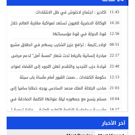
اكادير : اجتماع لاخنوش في ظل الانتقادات
11:45
الوكالة الحضرية للعيون تستعد لمواكبة مغاربة العالم خلال مقا
16:26
قوة الدولة في قوة مؤسساتها
12:56
اولاد_تايمة : ترافع عزيز الشايب يسهم في انطلاق مشروع مائي
08:51
مبادرة إنسانية بالرباط تحت شعار “لمسة أمل” لدعم مرضى السرط
22:17
قيادة حزب التجديد والتقدم تعلن اللجوء إلى القضاء لمواجهة ما
22:40
حكومة الكفاءات …صمت القبور أمام مأساة باب سبتة
12:13
صاحب الجلالة الملك محمد السادس يوجه خطابا ساميا إلى الأمة 
21:03
مسلم ينسج مع جمهوره ليلة عنوانها الكلمة الصادقة في مهرجا
10:04
مؤسسة سجلماسة الخاصة للتعليم العتيق… منارة تربوية تجمع بين
18:17
إحياء مشروع الحي الحرفي عنوان لقاء جمع وفد من جمعية التضامن 
14:57
آخر الأخبار
بن كيران يهاجم “البام”: “حزب الفساد وقياداته انتهى ببعضها 
14:24