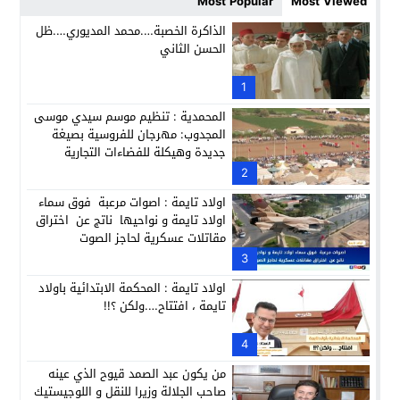
Most Popular
Most Viewed
كمال محرر يقود استئنافية تارودانت: مسار قضائي راسخ ورؤية أك
11:33
الذاكرة الخصبة….محمد المديوري….ظل
الحسن الثاني
حبشان وكيلاً عاماً بتارودانت: ترقية جديدة في الحركة القضائية (ب
11:05
حزب الديمقراطيين الجدد يؤسس منظمتي شباب ونساء الصحراء با
1
21:28
المحمدية : تنظيم موسم سيدي موسى
المجدوب: مهرجان للفروسية بصيغة
جديدة وهيكلة للفضاءات التجارية
2
اولاد تايمة : اصوات مرعبة فوق سماء
اولاد تايمة و نواحيها ناتج عن اختراق
مقاتلات عسكرية لحاجز الصوت
3
اولاد تايمة : المحكمة الابتدائية باولاد
تايمة ، افتتاح….ولكن ؟!!
4
من يكون عبد الصمد قيوح الذي عينه
صاحب الجلالة وزيرا للنقل و اللوجيستيك