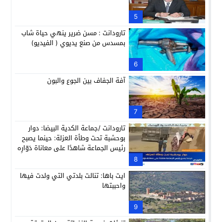
5
تارودانت : مسن ضرير ينهي حياة شاب
بمسدس من صنع يديوي ( الفيديو)
6
آفة الجفاف بين الجوع والبون
7
تارودانت /جماعة الكدية البيضا: دوار
بوحشبة تحت وطأة العزلة: حينما يصبح
رئيس الجماعة شاهدًا على معاناة دَوّارِه
8
ايت باها: تنالت بلدتي التي ولدت فيها
واحببتها
9