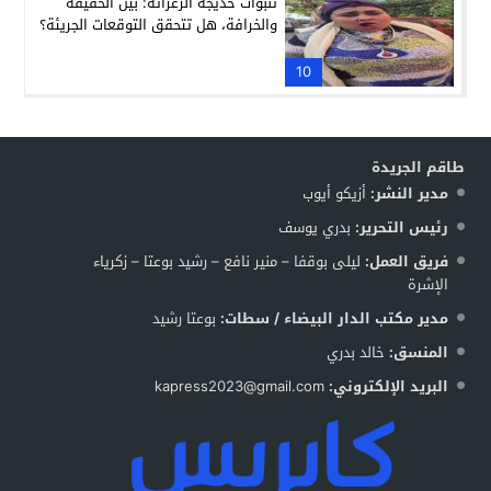
تنبؤات خديجة الزغراتة: بين الحقيقة
والخرافة، هل تتحقق التوقعات الجريئة؟
10
طاقم الجريدة
مدير النشر:
أزيكو أيوب
رئيس التحرير:
بدري يوسف
فريق العمل:
ليلى بوقفا – منير نافع – رشيد بوعتا – زكرياء
الإشرة
مدير مكتب الدار البيضاء / سطات:
بوعتا رشيد
المنسق:
خالد بدري
البريد الإلكتروني:
kapress2023@gmail.com