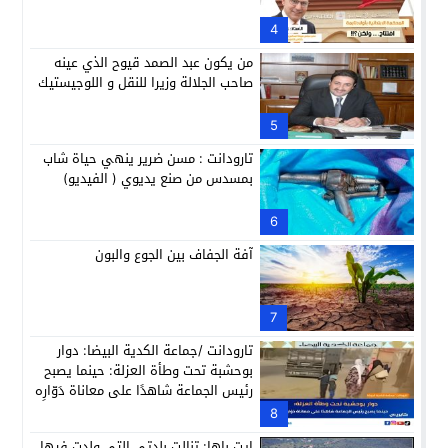
4
من يكون عبد الصمد قيوح الذي عينه
صاحب الجلالة وزيرا للنقل و اللوجيستيك
5
تارودانت : مسن ضرير ينهي حياة شاب
بمسدس من صنع يديوي ( الفيديو)
6
آفة الجفاف بين الجوع والبون
7
تارودانت /جماعة الكدية البيضا: دوار
بوحشبة تحت وطأة العزلة: حينما يصبح
رئيس الجماعة شاهدًا على معاناة دَوّارِه
8
ايت باها: تنالت بلدتي التي ولدت فيها