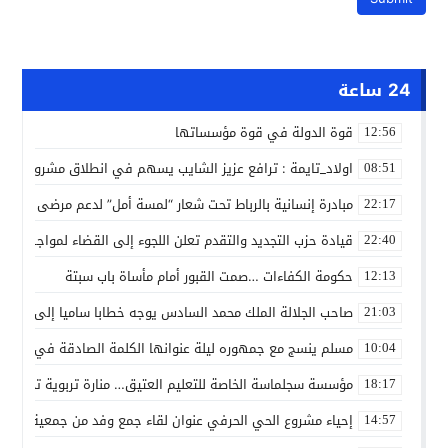
24 ساعة
قوة الدولة في قوة مؤسساتها
12:56
اولاد_تايمة : ترافع عزيز الشايب يسهم في انطلاق مشروع مائي
08:51
مبادرة إنسانية بالرباط تحت شعار “لمسة أمل” لدعم مرضى السرط
22:17
قيادة حزب التجديد والتقدم تعلن اللجوء إلى القضاء لمواجهة ما
22:40
حكومة الكفاءات …صمت القبور أمام مأساة باب سبتة
12:13
صاحب الجلالة الملك محمد السادس يوجه خطابا ساميا إلى الأمة 
21:03
مسلم ينسج مع جمهوره ليلة عنوانها الكلمة الصادقة في مهرجا
10:04
مؤسسة سجلماسة الخاصة للتعليم العتيق… منارة تربوية تجمع بين
18:17
إحياء مشروع الحي الحرفي عنوان لقاء جمع وفد من جمعية التضامن 
14:57