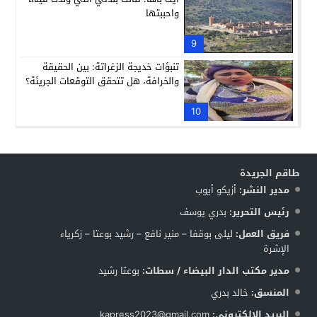
واحببتها
9
تنبؤات خديجة الزغراتة: بين الحقيقة
والخرافة، هل تتحقق التوقعات الجريئة؟
10
طاقم الجريدة
مدير النشر:
أزيكو أيوب
رئيس التحرير:
بدري يوسف
فريق العمل:
ليلى بوقفا – منير نافع – رشيد بوعتا – زكرياء
الإشرة
مدير مكتب الدار البيضاء / سطات:
بوعتا رشيد
المنسق:
خالد بدري
البريد الإلكتروني:
kapress2023@gmail.com