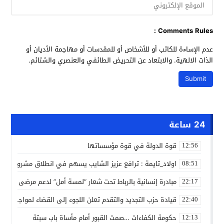
Comments Rules :
عدم الإساءة للكاتب أو للأشخاص أو للمقدسات أو مهاجمة الأديان أو
الذات الالهية. والابتعاد عن التحريض الطائفي والعنصري والشتائم.
24 ساعة
قوة الدولة في قوة مؤسساتها
12:56
اولاد_تايمة : ترافع عزيز الشايب يسهم في انطلاق مشروع مائي
08:51
مبادرة إنسانية بالرباط تحت شعار “لمسة أمل” لدعم مرضى السرط
22:17
قيادة حزب التجديد والتقدم تعلن اللجوء إلى القضاء لمواجهة ما
22:40
حكومة الكفاءات …صمت القبور أمام مأساة باب سبتة
12:13