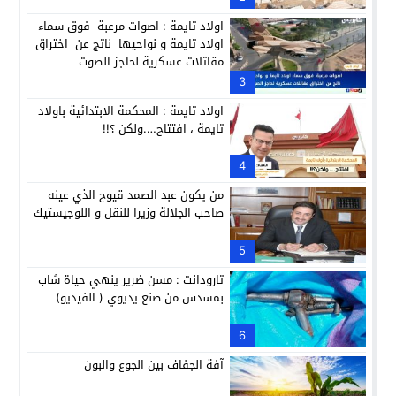
اولاد تايمة : اصوات مرعبة فوق سماء
اولاد تايمة و نواحيها ناتج عن اختراق
مقاتلات عسكرية لحاجز الصوت
3
اولاد تايمة : المحكمة الابتدائية باولاد
تايمة ، افتتاح….ولكن ؟!!
4
من يكون عبد الصمد قيوح الذي عينه
صاحب الجلالة وزيرا للنقل و اللوجيستيك
5
تارودانت : مسن ضرير ينهي حياة شاب
بمسدس من صنع يديوي ( الفيديو)
6
آفة الجفاف بين الجوع والبون