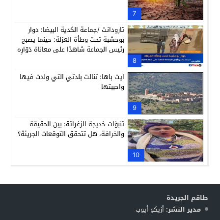
7
تارودانت /جماعة الكدية البيضا: دوار
بوحشبة تحت وطأة العزلة: حينما يصبح
رئيس الجماعة شاهدًا على معاناة دَوّارِه
8
ايت باها: تنالت بلدتي التي ولدت فيها
واحببتها
9
تنبؤات خديجة الزغراتة: بين الحقيقة
والخرافة، هل تتحقق التوقعات الجريئة؟
10
طاقم الجريدة
مدير النشر:
أزيكو أيوب