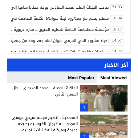
صاحب الجلالة الملك محمد السادس يوجه خطابا ساميا إلى الأمة 
21:03
مسلم ينسج مع جمهوره ليلة عنوانها الكلمة الصادقة في مهرجا
10:04
مؤسسة سجلماسة الخاصة للتعليم العتيق… منارة تربوية تجمع بين
18:17
إحياء مشروع الحي الحرفي عنوان لقاء جمع وفد من جمعية التضامن 
14:57
بن كيران يهاجم “البام”: “حزب الفساد وقياداته انتهى ببعضها 
14:24
كمال محرر يقود استئنافية تارودانت: مسار قضائي راسخ ورؤية أك
11:33
آخر الأخبار
حبشان وكيلاً عاماً بتارودانت: ترقية جديدة في الحركة القضائية (ب
11:05
Most Popular
Most Viewed
حزب الديمقراطيين الجدد يؤسس منظمتي شباب ونساء الصحراء با
21:28
الذاكرة الخصبة….محمد المديوري….ظل
الحسن الثاني
عطش أولاد تايمة وسياسة “الحبة والقبة”: هل أصبح الماء إنجازاً بط
13:37
انطلاق فعاليات الدورة 12 لمعرض المنتوجات المحلية بأكادير SIPTA (فيديو)
1
12:25
المحمدية : تنظيم موسم سيدي موسى
المجدوب: مهرجان للفروسية بصيغة
جديدة وهيكلة للفضاءات التجارية
2