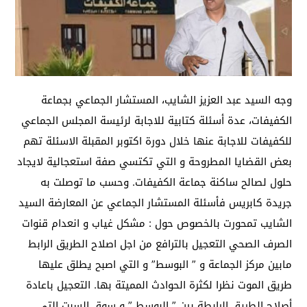
وجه السيد عبد العزيز الشايب، المستشار الجماعي بجماعة
الكفيفات، عدة أسئلة كتابية للاجابة لرئيسة المجلس الجماعي
للكفيفات للاجابة عنها خلال دورة اكتوبر المقبلة الاسئلة تهم
بعض القضايا المطروحة و التي تكتسي صفة استعجالية لايجاد
حلول لصالح ساكنة جماعة الكفيفات. وحسب ما توصلت به
جريدة كابريس فأسئلة المستشار الجماعي عن المعارضة السيد
الشايب تمحورت بالخصوص حول : مشكل غياب و انعدام قنوات
الصرف الصحي التعجيل بالترافع من اجل اصلاح الطريق الرابط
مابين مركز الجماعة و ” البوسط” و التي اصبح يطلق عليها
طريق الموت نظرا لكثرة الحوادث المميتة بها. التعجيل باعادة
أصلاح الطريق الرابطة بين ” البوسط ” و سوق السبت التي