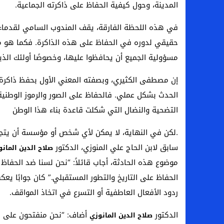
المدينة، وحول كيفية الحفاظ على ذاكرته الجماعية.
في هذه اللحظة الفارقة، يقف المندوب السامي لقدماء 
حقيقي لدوره في الحفاظ على هذه الذاكرة. فكما هو معرو
مسؤولية الجميع أن يحافظوا عليها، وخصوصًا أولئك ال
إن مصطفى الكثيري، وبصفته المعني الأول بحفظ ذاكرة ال
الحدث بشكل عملي. فالحفاظ على الصور والرموز الوطنية 
التضحية والنضال التي شكلت قاعدة بناء هذا الوطن
.لكن في النهاية، لا يمكن لأي شخص أو مؤسسة أن يتجا
سابق لابن الحاج علي المنوزي، الدكتور
صلاح الدين المان
موضوع هذه الحادثة، أجاب قائلاً: “نحن لسنا ضد الحفاظ 
الحفاظ على التاريخ والتطور المستقبلي.” كان جوابًا يع
ردود الأفعال العاطفية أو التسرع في اتخاذ المواقف.
الدكتور
أضاف: “نحن منفتحون على ال
صلاح الدين المانوزي