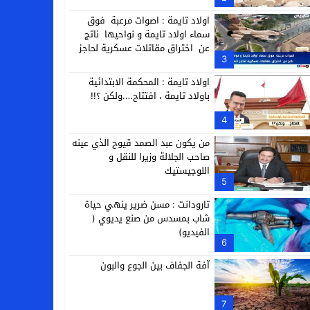
التجارية
اولاد تايمة : اصوات مرعبة فوق
سماء اولاد تايمة و نواحيها ناتج
عن اختراق مقاتلات عسكرية لحاجز
3
الصوت
اولاد تايمة : المحكمة الابتدائية
باولاد تايمة ، افتتاح….ولكن ؟!!
4
من يكون عبد الصمد قيوح الذي عينه
صاحب الجلالة وزيرا للنقل و
اللوجيستيك
5
تارودانت : مسن ضرير ينهي حياة
شاب بمسدس من صنع يديوي (
الفيديو)
6
آفة الجفاف بين الجوع والبون
7