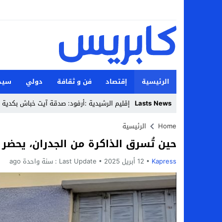
الرئيسية
إقتصاد
فن و ثقافة
دولي
سيد
Lasts News
العيون : ل_
Stop
Home
الرئيسية
حين تُسرق الذاكرة من الجدران، يحضر
Previous
Kapress
12 أبريل 2025
Next
Last Update :
سنة واحدة ago