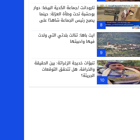
تارودانت /جماعة الكدية البيضا: دوار
بوحشبة تحت وطأة العزلة: حينما
يصبح رئيس الجماعة شاهدًا على
8
معاناة دَوّارِه
ايت باها: تنالت بلدتي التي ولدت
فيها واحببتها
9
تنبؤات خديجة الزغراتة: بين الحقيقة
والخرافة، هل تتحقق التوقعات
الجريئة؟
10