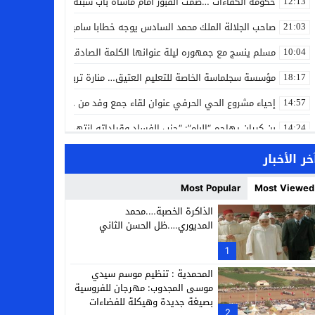
حكومة الكفاءات …صمت القبور أمام مأساة باب سبتة
12:13
صاحب الجلالة الملك محمد السادس يوجه خطابا ساميا إلى الأمة بمناسبة
21:03
مسلم ينسج مع جمهوره ليلة عنوانها الكلمة الصادقة في مهرجان إفرا
10:04
مؤسسة سجلماسة الخاصة للتعليم العتيق… منارة تربوية تجمع بين أصالة
18:17
إحياء مشروع الحي الحرفي عنوان لقاء جمع وفد من جمعية التضامن للحرفيي
14:57
بن كيران يهاجم “البام”: “حزب الفساد وقياداته انتهى ببعضها في الس
14:24
كمال محرر يقود استئنافية تارودانت: مسار قضائي راسخ ورؤية أكاديمية
11:33
خر الأخبار
حبشان وكيلاً عاماً بتارودانت: ترقية جديدة في الحركة القضائية (بورتريه)
11:05
Most Popular
Most Viewed
حزب الديمقراطيين الجدد يؤسس منظمتي شباب ونساء الصحراء بالعيون
21:28
الذاكرة الخصبة….محمد
المديوري….ظل الحسن الثاني
عطش أولاد تايمة وسياسة “الحبة والقبة”: هل أصبح الماء إنجازاً بطولياً؟
13:37
1
انطلاق فعاليات الدورة 12 لمعرض المنتوجات المحلية بأكادير SIPTA (فيديو)
12:25
المحمدية : تنظيم موسم سيدي
موسى المجدوب: مهرجان للفروسية
بصيغة جديدة وهيكلة للفضاءات
2