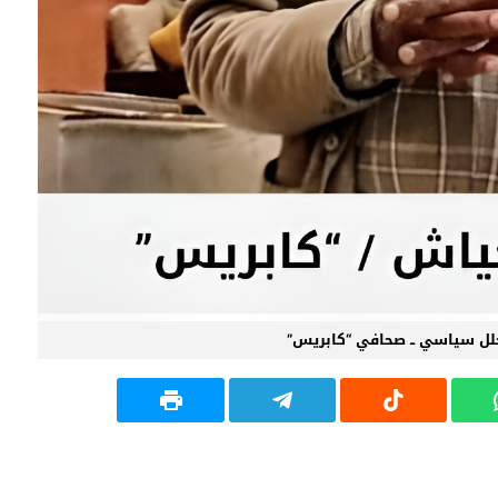
ل سياسي ــ صحافي “كابريس”