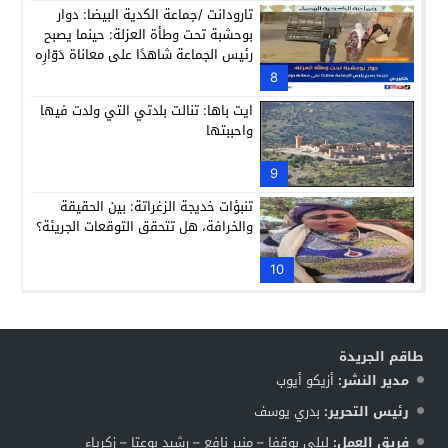
تارودانت /جماعة الكدية البيضا: دوار
بوحشبة تحت وطأة العزلة: حينما يصبح
رئيس الجماعة شاهدًا على معاناة دَوّارِه
8
ايت باها: تنالت بلدتي التي ولدت فيها
واحببتها
9
تنبؤات خديجة الزغراتة: بين الحقيقة
والخرافة، هل تتحقق التوقعات الجريئة؟
10
طاقم الجريدة
مدير النشر:
أزيكو أيوب
رئيس التحرير:
بدري يوسف
فريق العمل:
ليلى بوقفا – منير نافع – رشيد بوعتا – زكرياء