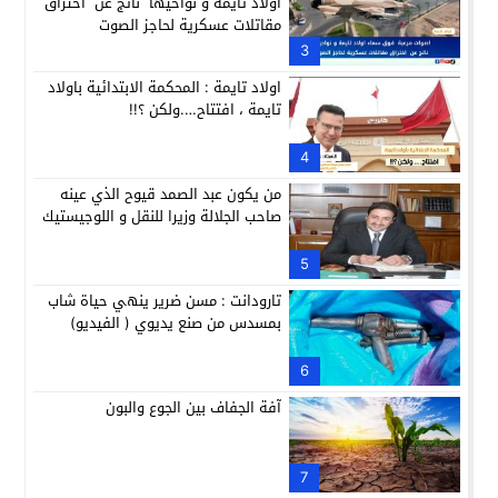
اولاد تايمة و نواحيها ناتج عن اختراق
مقاتلات عسكرية لحاجز الصوت
3
اولاد تايمة : المحكمة الابتدائية باولاد
تايمة ، افتتاح….ولكن ؟!!
4
من يكون عبد الصمد قيوح الذي عينه
صاحب الجلالة وزيرا للنقل و اللوجيستيك
5
تارودانت : مسن ضرير ينهي حياة شاب
بمسدس من صنع يديوي ( الفيديو)
6
آفة الجفاف بين الجوع والبون
7