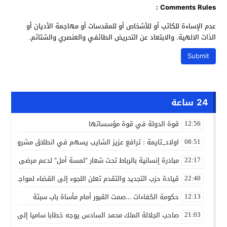
Comments Rules :
عدم الإساءة للكاتب أو للأشخاص أو للمقدسات أو مهاجمة الأديان أو
الذات الالهية. والابتعاد عن التحريض الطائفي والعنصري والشتائم.
24 ساعة
قوة الدولة في قوة مؤسساتها
12:56
اولاد_تايمة : ترافع عزيز الشايب يسهم في انطلاق مشروع مائي
08:51
مبادرة إنسانية بالرباط تحت شعار “لمسة أمل” لدعم مرضى السرط
22:17
قيادة حزب التجديد والتقدم تعلن اللجوء إلى القضاء لمواجهة ما
22:40
حكومة الكفاءات …صمت القبور أمام مأساة باب سبتة
12:13
صاحب الجلالة الملك محمد السادس يوجه خطابا ساميا إلى الأمة 
21:03