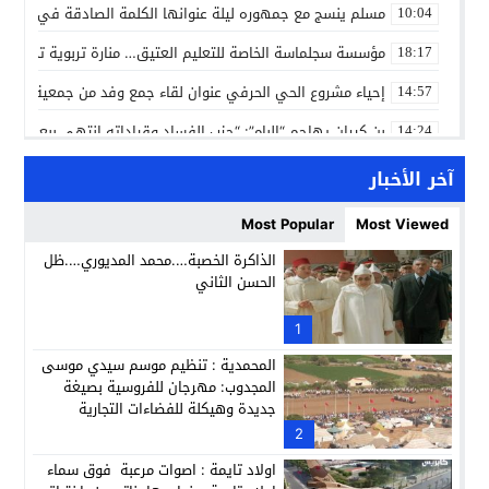
مسلم ينسج مع جمهوره ليلة عنوانها الكلمة الصادقة في مهرجا
10:04
مؤسسة سجلماسة الخاصة للتعليم العتيق… منارة تربوية تجمع بين
18:17
إحياء مشروع الحي الحرفي عنوان لقاء جمع وفد من جمعية التضامن 
14:57
بن كيران يهاجم “البام”: “حزب الفساد وقياداته انتهى ببعضها 
14:24
كمال محرر يقود استئنافية تارودانت: مسار قضائي راسخ ورؤية أك
11:33
آخر الأخبار
حبشان وكيلاً عاماً بتارودانت: ترقية جديدة في الحركة القضائية (ب
11:05
Most Popular
Most Viewed
حزب الديمقراطيين الجدد يؤسس منظمتي شباب ونساء الصحراء با
21:28
الذاكرة الخصبة….محمد المديوري….ظل
الحسن الثاني
عطش أولاد تايمة وسياسة “الحبة والقبة”: هل أصبح الماء إنجازاً بط
13:37
انطلاق فعاليات الدورة 12 لمعرض المنتوجات المحلية بأكادير SIPTA (فيديو)
1
12:25
المحمدية : تنظيم موسم سيدي موسى
المجدوب: مهرجان للفروسية بصيغة
جديدة وهيكلة للفضاءات التجارية
2
اولاد تايمة : اصوات مرعبة فوق سماء