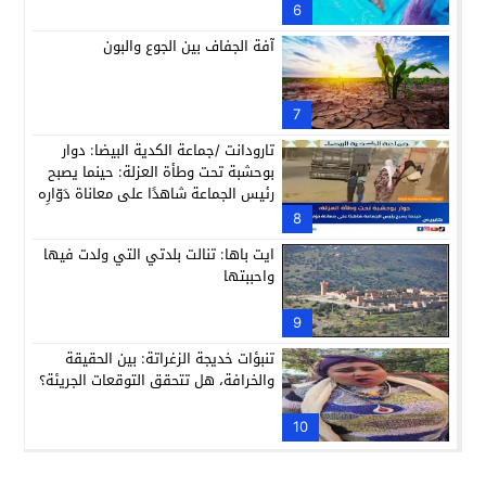
6
آفة الجفاف بين الجوع والبون
7
تارودانت /جماعة الكدية البيضا: دوار
بوحشبة تحت وطأة العزلة: حينما يصبح
رئيس الجماعة شاهدًا على معاناة دَوّارِه
8
ايت باها: تنالت بلدتي التي ولدت فيها
واحببتها
9
تنبؤات خديجة الزغراتة: بين الحقيقة
والخرافة، هل تتحقق التوقعات الجريئة؟
10