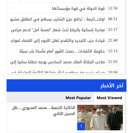
قوة الدولة في قوة مؤسساتها
12:56
اولاد_تايمة : ترافع عزيز الشايب يسهم في انطلاق مشروع مائي
08:51
مبادرة إنسانية بالرباط تحت شعار “لمسة أمل” لدعم مرضى السرط
22:17
قيادة حزب التجديد والتقدم تعلن اللجوء إلى القضاء لمواجهة ما
22:40
حكومة الكفاءات …صمت القبور أمام مأساة باب سبتة
12:13
صاحب الجلالة الملك محمد السادس يوجه خطابا ساميا إلى الأمة 
21:03
مسلم ينسج مع جمهوره ليلة عنوانها الكلمة الصادقة في مهرجا
10:04
مؤسسة سجلماسة الخاصة للتعليم العتيق… منارة تربوية تجمع بين
18:17
آخر الأخبار
إحياء مشروع الحي الحرفي عنوان لقاء جمع وفد من جمعية التضامن 
14:57
Most Popular
Most Viewed
بن كيران يهاجم “البام”: “حزب الفساد وقياداته انتهى ببعضها 
14:24
الذاكرة الخصبة….محمد المديوري….ظل
الحسن الثاني
كمال محرر يقود استئنافية تارودانت: مسار قضائي راسخ ورؤية أك
11:33
حبشان وكيلاً عاماً بتارودانت: ترقية جديدة في الحركة القضائية (ب
1
11:05