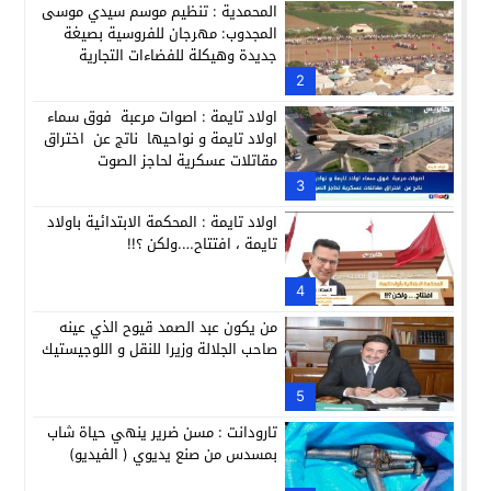
المحمدية : تنظيم موسم سيدي موسى
المجدوب: مهرجان للفروسية بصيغة
جديدة وهيكلة للفضاءات التجارية
2
اولاد تايمة : اصوات مرعبة فوق سماء
اولاد تايمة و نواحيها ناتج عن اختراق
مقاتلات عسكرية لحاجز الصوت
3
اولاد تايمة : المحكمة الابتدائية باولاد
تايمة ، افتتاح….ولكن ؟!!
4
من يكون عبد الصمد قيوح الذي عينه
صاحب الجلالة وزيرا للنقل و اللوجيستيك
5
تارودانت : مسن ضرير ينهي حياة شاب
بمسدس من صنع يديوي ( الفيديو)