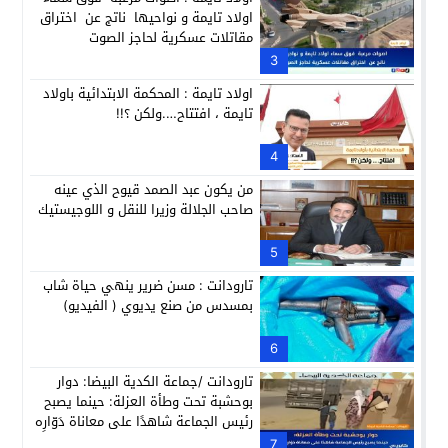
اولاد تايمة و نواحيها ناتج عن اختراق
مقاتلات عسكرية لحاجز الصوت
3
اولاد تايمة : المحكمة الابتدائية باولاد
تايمة ، افتتاح….ولكن ؟!!
4
من يكون عبد الصمد قيوح الذي عينه
صاحب الجلالة وزيرا للنقل و اللوجيستيك
5
تارودانت : مسن ضرير ينهي حياة شاب
بمسدس من صنع يديوي ( الفيديو)
6
تارودانت /جماعة الكدية البيضا: دوار
بوحشبة تحت وطأة العزلة: حينما يصبح
رئيس الجماعة شاهدًا على معاناة دَوّارِه
7