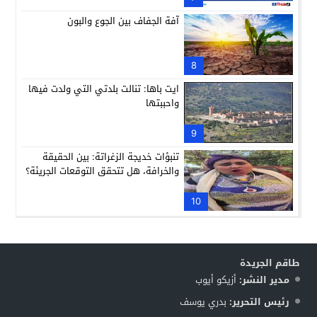
آفة الجفاف بين الجوع والبون
8
ايت باها: تنالت بلدتي التي ولدت فيها
واحببتها
9
تنبؤات خديجة الزغراتة: بين الحقيقة
والخرافة، هل تتحقق التوقعات الجريئة؟
10
طاقم الجريدة
مدير النشر:
أزيكو أيوب
رئيس التحرير:
بدري يوسف