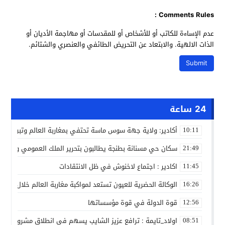
Comments Rules :
عدم الإساءة للكاتب أو للأشخاص أو للمقدسات أو مهاجمة الأديان أو
الذات الالهية. والابتعاد عن التحريض الطائفي والعنصري والشتائم.
24 ساعة
أكادير: ولاية جهة سوس ماسة تحتفي بمغاربة العالم وتبرز دورهم 
10:11
سكان حي مسنانة بطنجة يطالبون بتحرير الملك العمومي وتأمين
21:49
اكادير : اجتماع لاخنوش في ظل الانتقادات
11:45
الوكالة الحضرية للعيون تستعد لمواكبة مغاربة العالم خلال مقا
16:26
قوة الدولة في قوة مؤسساتها
12:56
اولاد_تايمة : ترافع عزيز الشايب يسهم في انطلاق مشروع مائي
08:51