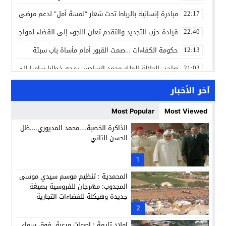
مبادرة إنسانية بالرباط تحت شعار “لمسة أمل” لدعم مرضى السرط
22:17
قيادة حزب التجديد والتقدم تعلن اللجوء إلى القضاء لمواجهة ما
22:40
حكومة الكفاءات …صمت القبور أمام مأساة باب سبتة
12:13
صاحب الجلالة الملك محمد السادس يوجه خطابا ساميا إلى الأمة 
21:03
مسلم ينسج مع جمهوره ليلة عنوانها الكلمة الصادقة في مهرجا
10:04
آخر الأخبار
مؤسسة سجلماسة الخاصة للتعليم العتيق… منارة تربوية تجمع بين
18:17
Most Popular
Most Viewed
إحياء مشروع الحي الحرفي عنوان لقاء جمع وفد من جمعية التضامن 
14:57
الذاكرة الخصبة….محمد المديوري….ظل
الحسن الثاني
بن كيران يهاجم “البام”: “حزب الفساد وقياداته انتهى ببعضها 
14:24
كمال محرر يقود استئنافية تارودانت: مسار قضائي راسخ ورؤية أك
1
11:33
المحمدية : تنظيم موسم سيدي موسى
المجدوب: مهرجان للفروسية بصيغة
جديدة وهيكلة للفضاءات التجارية
2
اولاد تايمة : اصوات مرعبة فوق سماء