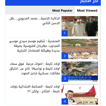
آخر الأخبار
كمال محرر يقود استئنافية تارودانت: مسار قضائي راسخ ورؤية أك
11:33
Most Popular
Most Viewed
حبشان وكيلاً عاماً بتارودانت: ترقية جديدة في الحركة القضائية (ب
11:05
الذاكرة الخصبة….محمد المديوري….ظل
الحسن الثاني
حزب الديمقراطيين الجدد يؤسس منظمتي شباب ونساء الصحراء با
21:28
عطش أولاد تايمة وسياسة “الحبة والقبة”: هل أصبح الماء إنجازاً بط
1
13:37
المحمدية : تنظيم موسم سيدي موسى
المجدوب: مهرجان للفروسية بصيغة
جديدة وهيكلة للفضاءات التجارية
2
اولاد تايمة : اصوات مرعبة فوق سماء
اولاد تايمة و نواحيها ناتج عن اختراق
مقاتلات عسكرية لحاجز الصوت
3
اولاد تايمة : المحكمة الابتدائية باولاد
تايمة ، افتتاح….ولكن ؟!!
4