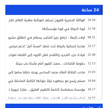
24 ساعة
الوكالة الحضرية للعيون تستعد لمواكبة مغاربة العالم خلال مقا
16:26
قوة الدولة في قوة مؤسساتها
12:56
اولاد_تايمة : ترافع عزيز الشايب يسهم في انطلاق مشروع مائي
08:51
مبادرة إنسانية بالرباط تحت شعار “لمسة أمل” لدعم مرضى السرط
22:17
قيادة حزب التجديد والتقدم تعلن اللجوء إلى القضاء لمواجهة ما
22:40
حكومة الكفاءات …صمت القبور أمام مأساة باب سبتة
12:13
صاحب الجلالة الملك محمد السادس يوجه خطابا ساميا إلى الأمة 
21:03
مسلم ينسج مع جمهوره ليلة عنوانها الكلمة الصادقة في مهرجا
10:04
مؤسسة سجلماسة الخاصة للتعليم العتيق… منارة تربوية تجمع بين
18:17
إحياء مشروع الحي الحرفي عنوان لقاء جمع وفد من جمعية التضامن 
14:57
بن كيران يهاجم “البام”: “حزب الفساد وقياداته انتهى ببعضها 
14:24