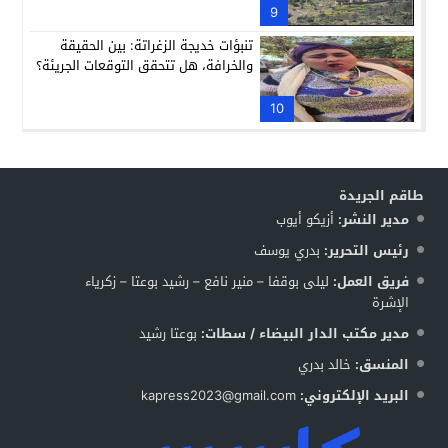
9
تنبؤات خديجة الزغراتة: بين الحقيقة
والخرافة، هل تتحقق التوقعات الجريئة؟
10
طاقم الجريدة
مدير النشر:
أزيكو أيوب
رئيس التحرير:
بدري يوسف
فريق العمل:
ليلى بوقفا – منير نافع – رشيد بوعتا – زكرياء
الإشرة
مدير مكتب الدار البيضاء / سطات:
بوعتا رشيد
المنسق:
خالد بدري
البريد الإلكتروني:
kapress2023@gmail.com