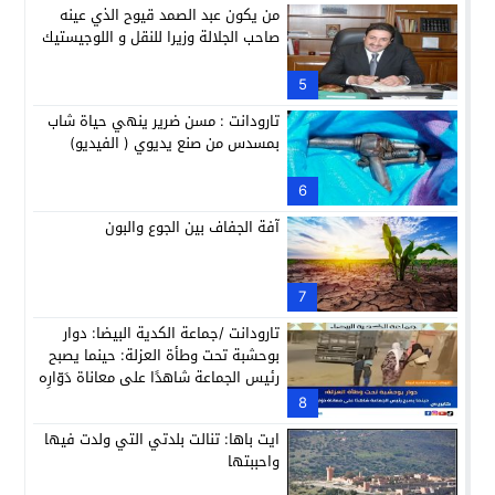
من يكون عبد الصمد قيوح الذي عينه
صاحب الجلالة وزيرا للنقل و اللوجيستيك
5
تارودانت : مسن ضرير ينهي حياة شاب
بمسدس من صنع يديوي ( الفيديو)
6
آفة الجفاف بين الجوع والبون
7
تارودانت /جماعة الكدية البيضا: دوار
بوحشبة تحت وطأة العزلة: حينما يصبح
رئيس الجماعة شاهدًا على معاناة دَوّارِه
8
ايت باها: تنالت بلدتي التي ولدت فيها
واحببتها