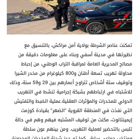
تمكنت عناصر الشرطة بولاية أمن مراكش، بالتنسيق مع
نظيرتها في مدينة أسفي وبناء على معلومات دقيقة من
مصالح المديرية العامة لمراقبة التراب الوطني، من إحباط
محاولة تهريب تسعة أطنان و800 كيلوغرام من مخدر الشيرا
وتوقيف ستة أشخاص تتراوح أعمارهم بين 29 و59 سنة، وذلك
للاشتباه في ارتباطهم بشبكة إجرامية تنشط في التهريب
الدولي للمخدرات والمؤثرات العقلية.عملية الضبط والتفتيش
التي نفذت في المنطقة القروية “الضهر” بقيادة كوزمت
إيمينتانوت، مكنت من توقيف المشتبه فيهم وهم في حالة
تلبس بالتحضير لعملية التهريب. ومن بينهم عون سلطة
ومنتخب جماعي سابق. كما تم حجز شحنة المخدرات المحجوزة،