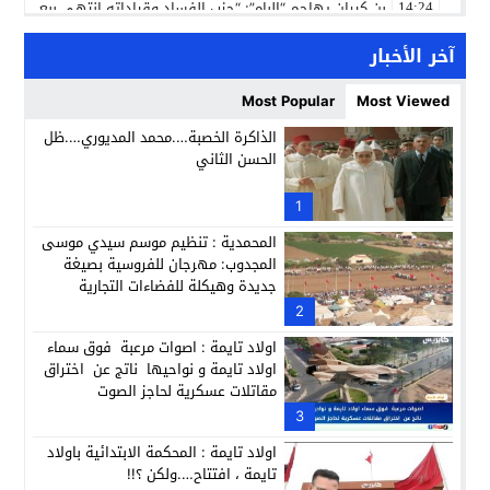
بن كيران يهاجم “البام”: “حزب الفساد وقياداته انتهى ببعضها 
14:24
كمال محرر يقود استئنافية تارودانت: مسار قضائي راسخ ورؤية أك
11:33
آخر الأخبار
حبشان وكيلاً عاماً بتارودانت: ترقية جديدة في الحركة القضائية (ب
11:05
Most Popular
Most Viewed
حزب الديمقراطيين الجدد يؤسس منظمتي شباب ونساء الصحراء با
21:28
الذاكرة الخصبة….محمد المديوري….ظل
الحسن الثاني
عطش أولاد تايمة وسياسة “الحبة والقبة”: هل أصبح الماء إنجازاً بط
13:37
انطلاق فعاليات الدورة 12 لمعرض المنتوجات المحلية بأكادير SIPTA (فيديو)
1
12:25
المحمدية : تنظيم موسم سيدي موسى
المجدوب: مهرجان للفروسية بصيغة
جديدة وهيكلة للفضاءات التجارية
2
اولاد تايمة : اصوات مرعبة فوق سماء
اولاد تايمة و نواحيها ناتج عن اختراق
مقاتلات عسكرية لحاجز الصوت
3
اولاد تايمة : المحكمة الابتدائية باولاد
تايمة ، افتتاح….ولكن ؟!!