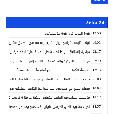
24 ساعة
قوة الدولة في قوة مؤسساتها
12:56
اولاد_تايمة : ترافع عزيز الشايب يسهم في انطلاق مشروع مائي
08:51
مبادرة إنسانية بالرباط تحت شعار “لمسة أمل” لدعم مرضى السرط
22:17
قيادة حزب التجديد والتقدم تعلن اللجوء إلى القضاء لمواجهة ما
22:40
حكومة الكفاءات …صمت القبور أمام مأساة باب سبتة
12:13
صاحب الجلالة الملك محمد السادس يوجه خطابا ساميا إلى الأمة 
21:03
مسلم ينسج مع جمهوره ليلة عنوانها الكلمة الصادقة في مهرجا
10:04
مؤسسة سجلماسة الخاصة للتعليم العتيق… منارة تربوية تجمع بين
18:17
إحياء مشروع الحي الحرفي عنوان لقاء جمع وفد من جمعية التضامن 
14:57