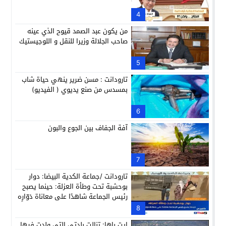
4
من يكون عبد الصمد قيوح الذي عينه
صاحب الجلالة وزيرا للنقل و اللوجيستيك
5
تارودانت : مسن ضرير ينهي حياة شاب
بمسدس من صنع يديوي ( الفيديو)
6
آفة الجفاف بين الجوع والبون
7
تارودانت /جماعة الكدية البيضا: دوار
بوحشبة تحت وطأة العزلة: حينما يصبح
رئيس الجماعة شاهدًا على معاناة دَوّارِه
8
ايت باها: تنالت بلدتي التي ولدت فيها