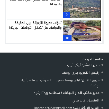
واحببتها
9
تنبؤات خديجة الزغراتة: بين الحقيقة
والخرافة، هل تتحقق التوقعات الجريئة؟
10
طاقم الجريدة
مدير النشر:
أزيكو أيوب
رئيس التحرير:
بدري يوسف
فريق العمل:
ليلى بوقفا – منير نافع – رشيد بوعتا – زكرياء
الإشرة
مدير مكتب الدار البيضاء / سطات:
بوعتا رشيد
المنسق:
خالد بدري
البريد الإلكتروني:
kapress2023@gmail.com